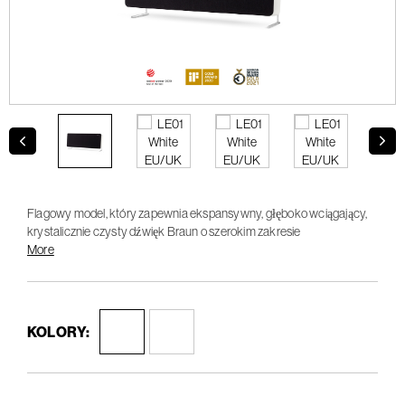
Flagowy model, który zapewnia ekspansywny, głęboko wciągający,
krystalicznie czysty dźwięk Braun o szerokim zakresie
dynamicznym.
More
KOLORY: