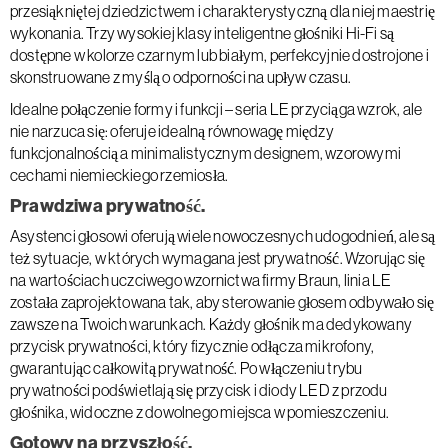
przesiąkniętej dziedzictwem i charakterystyczną dla niej maestrię
wykonania. Trzy wysokiej klasy inteligentne głośniki Hi-Fi są
dostępne w kolorze czarnym lub białym, perfekcyjnie dostrojone i
skonstruowane z myślą o odporności na upływ czasu.
Idealne połączenie formy i funkcji – seria LE przyciąga wzrok, ale
nie narzuca się: oferuje idealną równowagę między
funkcjonalnością a minimalistycznym designem, wzorowymi
cechami niemieckiego rzemiosła.
Prawdziwa prywatność.
Asystenci głosowi oferują wiele nowoczesnych udogodnień, ale są
też sytuacje, w których wymagana jest prywatność. Wzorując się
na wartościach uczciwego wzornictwa firmy Braun, linia LE
została zaprojektowana tak, aby sterowanie głosem odbywało się
zawsze na Twoich warunkach. Każdy głośnik ma dedykowany
przycisk prywatności, który fizycznie odłącza mikrofony,
gwarantując całkowitą prywatność. Po włączeniu trybu
prywatności podświetlają się przycisk i diody LED z przodu
głośnika, widoczne z dowolnego miejsca w pomieszczeniu.
Gotowy na przyszłość.