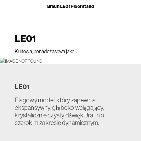
Braun LE01 Floor stand
LE
01
Kultowa, ponadczasowa jakość.
LE
01
Flagowy model, który zapewnia
ekspansywny, głęboko wciągający,
krystalicznie czysty dźwięk Braun o
szerokim zakresie dynamicznym.