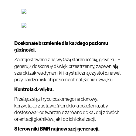
Doskonałe brzmienie dla każdego poziomu
głośności.
Zaprojektowane z najwyższą starannością, głośniki LE
generują doskonały dźwięk przestrzenny, zapewniają
szeroki zakres dynamiki i krystaliczną czystość, nawet
przy bardzo niskich poziomach natężenia dźwięku.
Kontrola dźwięku.
Przełącz się z trybu poziomego na pionowy,
korzystając z ustawień korektora położenia, aby
dostosować odtwarzanie zarówno do każdej z dwóch
orientacji głośników, jak i do ich lokalizacji.
Sterowniki BMR najnowszej generacji.