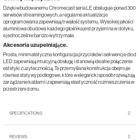
Dzięki wbudowanemu Chromecast seria LE obsługuje ponad 300
serwisów streamingowych, a regularne aktualizacje
oprogramowania zapewniają trwałość systemu. Wysokiej jakości
aluminiowa obudowa każdego głośnika jest przyjemna w dotyku,
a jednocześnie bardzo wytrzymała.
Akcesoria uzupełniające.
Prosta, minimalistyczna konfiguracja przycisków i sekwencje diod
LED zapewniają intuicyjną obsługę i stanowią idealne połączenie
estetyki z użytecznością. Ta przemyślana konstrukcja obejmuje
również statywy podłogowe, które w elegancki sposób rozwiązują
zarządzanie kablami i zapewniają elastyczność rozmieszczenia w
przestrzeni domu.
SPECIFICATIONS
REVIEWS