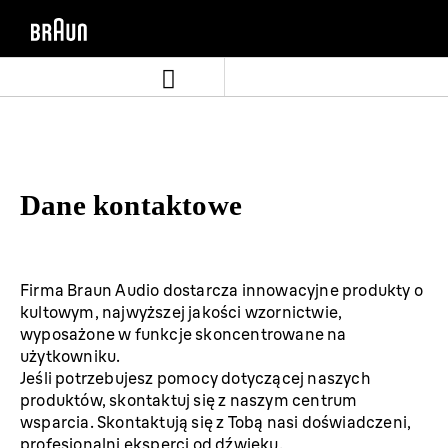
Skip
Skip
to
to
content
navigation
menu
Dane kontaktowe
Firma Braun Audio dostarcza innowacyjne produkty o
kultowym, najwyższej jakości wzornictwie,
wyposażone w funkcje skoncentrowane na
użytkowniku.
Jeśli potrzebujesz pomocy dotyczącej naszych
produktów, skontaktuj się z naszym centrum
wsparcia. Skontaktują się z Tobą nasi doświadczeni,
profesjonalni eksperci od dźwięku.