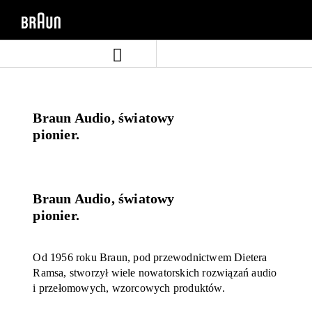
Skip
Skip
to
to
content
navigation
menu
Braun Audio, światowy
pionier.
Braun Audio, światowy
pionier.
Od 1956 roku Braun, pod przewodnictwem Dietera
Ramsa, stworzył wiele nowatorskich rozwiązań audio
i przełomowych, wzorcowych produktów.