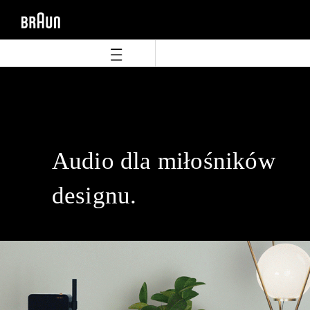
Skip
Skip
to
to
content
navigation
menu
Audio dla miłośników
designu.