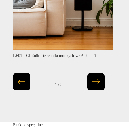
LE
01 - Głośniki stereo dla mocnych wrażeń hi-fi.
LE
02
klasy.
1 / 3
Funkcje specjalne.