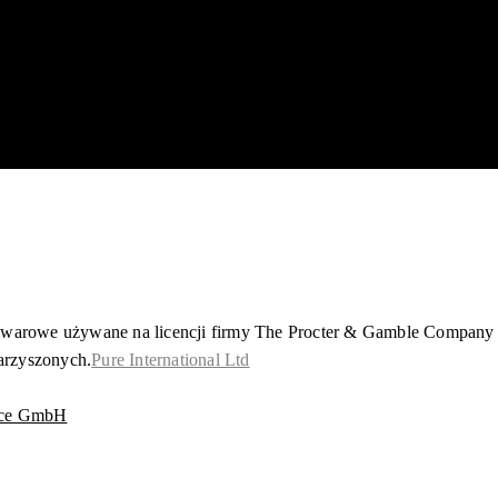
owarowe używane na licencji firmy The Procter & Gamble Company l
arzyszonych.
Pure International Ltd
ice GmbH