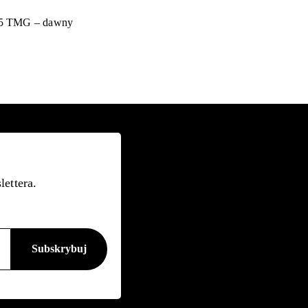
 § 5 TMG – dawny
lettera.