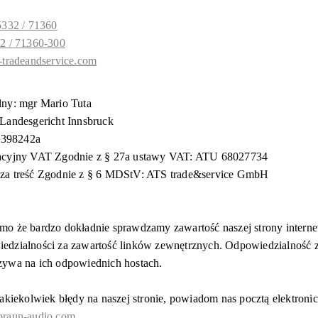
5332 / 71360
2 / 71360-300
-tradeandservice.com
lny: mgr Mario Tuta
Landesgericht Innsbruck
: 398242a
acyjny VAT Zgodnie z § 27a ustawy VAT: ATU 68027734
za treść Zgodnie z § 6 MDStV: ATS trade&service GmbH
o że bardzo dokładnie sprawdzamy zawartość naszej strony interne
edzialności za zawartość linków zewnętrznych. Odpowiedzialność z
zywa na ich odpowiednich hostach.
jakiekolwiek błędy na naszej stronie, powiadom nas pocztą elektroni
braun-audio.com