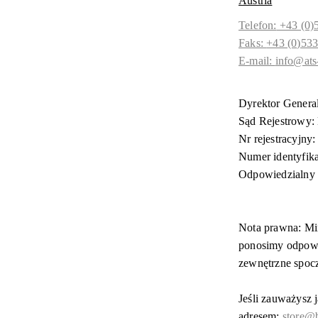
Austria
Telefon:
+43 (0)
Faks:
+43 (0)533
E-mail:
info@ats
Dyrektor Genera
Sąd Rejestrowy: 
Nr rejestracyjny
Numer identyfik
Odpowiedzialny 
Nota prawna: Mim
ponosimy odpowi
zewnętrzne spoc
Jeśli zauważysz 
adresem:
store@