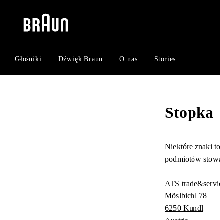
Skip
Skip
to
to
content
navigation
menu
Głośniki
Dźwięk Braun
O nas
Stories
Stopka
Niektóre znaki t
podmiotów stow
ATS trade&serv
Möslbichl 78
6250 Kundl