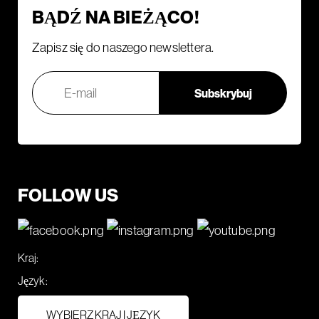
BĄDŹ NA BIEŻĄCO!
Zapisz się do naszego newslettera.
FOLLOW US
Kraj:
Język:
WYBIERZ KRAJ I JĘZYK