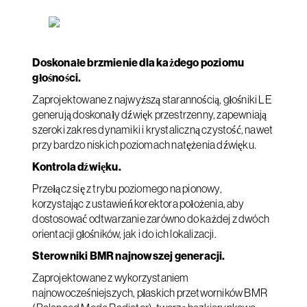
Doskonałe brzmienie dla każdego poziomu
głośności.
Zaprojektowane z najwyższą starannością, głośniki LE
generują doskonały dźwięk przestrzenny, zapewniają
szeroki zakres dynamiki i krystaliczną czystość, nawet
przy bardzo niskich poziomach natężenia dźwięku.
Kontrola dźwięku.
Przełącz się z trybu poziomego na pionowy,
korzystając z ustawień korektora położenia, aby
dostosować odtwarzanie zarówno do każdej z dwóch
orientacji głośników, jak i do ich lokalizacji.
Sterowniki BMR najnowszej generacji.
Zaprojektowane z wykorzystaniem
najnowocześniejszych, płaskich przetworników BMR