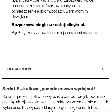
(Balanced Mode Radiator), tworzą bezkierunkowe,
panoramiczne pole dźwiękowe, nasycając
pomieszczenie epickim, bogato uwarstwionym
dźwiękiem.
Rozpoznawanie głosu z dużej odległości.
Bądź słyszany z dowolnego miejsca w pomieszczeniu.
DESCRIPTION
Seria LE – kultowa, ponadczasowa wydajność.
Seria LE prezentuje trwałe, wyraziste wartości projektowe marki
przesiąkniętej dziedzictwem i charakterystyczną dla niej maestrię
wykonania. Trzy wysokiej klasy inteligentne głośniki Hi-Fi są