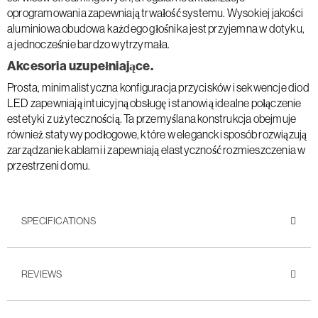
oprogramowania zapewniają trwałość systemu. Wysokiej jakości
aluminiowa obudowa każdego głośnika jest przyjemna w dotyku,
a jednocześnie bardzo wytrzymała.
Akcesoria uzupełniające.
Prosta, minimalistyczna konfiguracja przycisków i sekwencje diod
LED zapewniają intuicyjną obsługę i stanowią idealne połączenie
estetyki z użytecznością. Ta przemyślana konstrukcja obejmuje
również statywy podłogowe, które w elegancki sposób rozwiązują
zarządzanie kablami i zapewniają elastyczność rozmieszczenia w
przestrzeni domu.
SPECIFICATIONS
REVIEWS