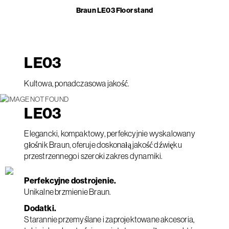
Braun LE03 Floor stand
LE
03
Kultowa, ponadczasowa jakość.
LE
03
Elegancki, kompaktowy, perfekcyjnie wyskalowany
głośnik Braun, oferuje doskonałą jakość dźwięku
przestrzennego i szeroki zakres dynamiki.
Perfekcyjne dostrojenie.
Unikalne brzmienie Braun.
Dodatki.
Starannie przemyślane i zaprojektowane akcesoria,