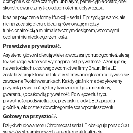
dostępne w kolorze czarnym lub białym, perfekcyjnie dostrojone i
skonstruowane z myślą o odporności na upływ czasu.
Idealne połączenie formy i funkcji – seria LE przyciąga wzrok, ale
nie narzuca się: oferuje idealną równowagę między
funkcjonalnością a minimalistycznym designem, wzorowymi
cechami niemieckiego rzemiosła.
Prawdziwa prywatność.
Asystenci głosowi oferują wiele nowoczesnych udogodnień, ale są
też sytuacje, w których wymagana jest prywatność. Wzorując się
na wartościach uczciwego wzornictwa firmy Braun, linia LE
została zaprojektowana tak, aby sterowanie głosem odbywało się
zawsze na Twoich warunkach. Każdy głośnik ma dedykowany
przycisk prywatności, który fizycznie odłącza mikrofony,
gwarantując całkowitą prywatność. Po włączeniu trybu
prywatności podświetlają się przycisk i diody LED z przodu
głośnika, widoczne z dowolnego miejsca w pomieszczeniu.
Gotowy na przyszłość.
Dzięki wbudowanemu Chromecast seria LE obsługuje ponad 300
serwisów streamingowych, a regularne aktualizacje