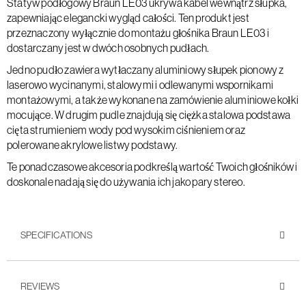
Statyw podłogowy Braun LE03 ukrywa kabel wewnątrz słupka,
zapewniając elegancki wygląd całości. Ten produkt jest
przeznaczony wyłącznie do montażu głośnika Braun LE03 i
dostarczany jest w dwóch osobnych pudłach.
Jedno pudło zawiera wytłaczany aluminiowy słupek pionowy z
laserowo wycinanymi, stalowymi i odlewanymi wspornikami
montażowymi, a także wykonane na zamówienie aluminiowe kołki
mocujące. W drugim pudle znajdują się ciężka stalowa podstawa
cięta strumieniem wody pod wysokim ciśnieniem oraz
polerowane akrylowe listwy podstawy.
Te ponadczasowe akcesoria podkreślą wartość Twoich głośników i
doskonale nadają się do używania ich jako pary stereo.
SPECIFICATIONS
REVIEWS