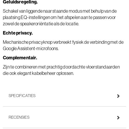
Geluidsregeling.
Schakel van liggende naar staande modus met behulp van de
plaatsing EQ-instellingen om het afspelen aan te passen voor
zowel de speakeroriëntatie als de locatie.
Echte privacy.
Mechanische privacyknop verbreekt fysiek de verbinding met de
Google Assistent-microfoons.
Complementair.
Zijn te combineren met prachtig doordachte vloerstandaarden
die ook elegant kabelbeheer oplossen.
SPECIFICATIES
RECENSIES