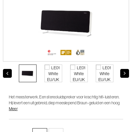
Het meesterwerk. Een stereoluidspreker voor krachtig hifi-luisteren.
Hij levert een uitgebreid, diep meeslepend Braun-geluid en een hoog
dynamisch bereik met een consistente kristalhelderheid.
Meer