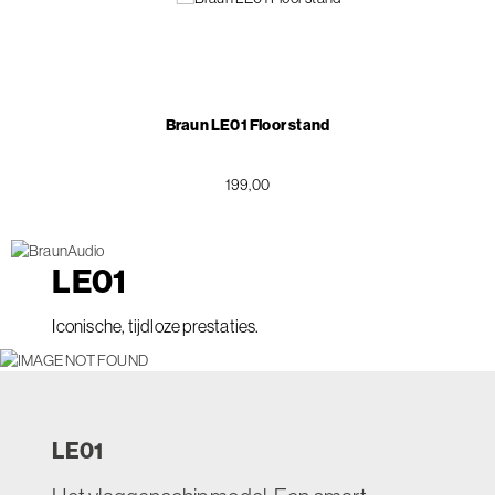
Braun LE01 Floor stand
199,00
LE
01
Iconische, tijdloze prestaties.
LE
01