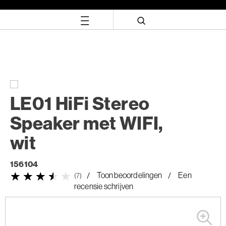
Skip
Skip
to
to
content
navigation
menu
LE01 HiFi Stereo
Speaker met WIFI,
wit
156104
Toon beoordelingen
Een
(7)
recensie schrijven