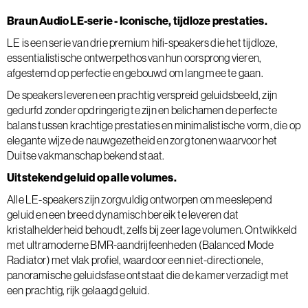
Braun Audio LE-serie - Iconische, tijdloze prestaties.
LE is een serie van drie premium hifi-speakers die het tijdloze,
essentialistische ontwerpethos van hun oorsprong vieren,
afgestemd op perfectie en gebouwd om lang mee te gaan.
De speakers leveren een prachtig verspreid geluidsbeeld, zijn
gedurfd zonder opdringerig te zijn en belichamen de perfecte
balans tussen krachtige prestaties en minimalistische vorm, die op
elegante wijze de nauwgezetheid en zorg tonen waarvoor het
Duitse vakmanschap bekend staat.
Uitstekend geluid op alle volumes.
Alle LE-speakers zijn zorgvuldig ontworpen om meeslepend
geluid en een breed dynamisch bereik te leveren dat
kristalhelderheid behoudt, zelfs bij zeer lage volumen. Ontwikkeld
met ultramoderne BMR-aandrijfeenheden (Balanced Mode
Radiator) met vlak profiel, waardoor een niet-directionele,
panoramische geluidsfase ontstaat die de kamer verzadigt met
een prachtig, rijk gelaagd geluid.