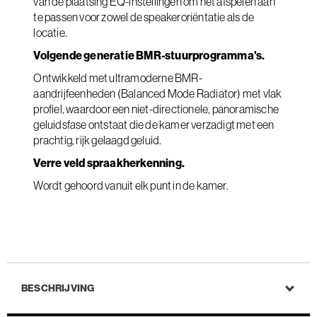
van de plaatsing EQ-instellingen om het afspelen aan
te passen voor zowel de speakeroriëntatie als de
locatie.
Volgende generatie BMR-stuurprogramma's.
Ontwikkeld met ultramoderne BMR-
aandrijfeenheden (Balanced Mode Radiator) met vlak
profiel, waardoor een niet-directionele, panoramische
geluidsfase ontstaat die de kamer verzadigt met een
prachtig, rijk gelaagd geluid.
Verre veld spraakherkenning.
Wordt gehoord vanuit elk punt in de kamer.
BESCHRIJVING