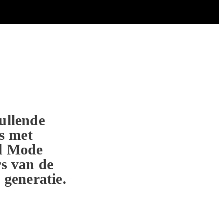
ullende
es met
d Mode
s van de
 generatie.