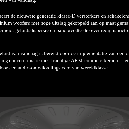
ieën van vandaag.
eert de nieuwste generatie klasse-D versterkers en schakel
minium woofers met hoge uitslag gekoppeld aan op maat gema
erheid, geluidsdispersie en bandbreedte die evenredig is met d
geluid van vandaag is bereikt door de implementatie van een
cessing) in combinatie met krachtige ARM-computerkernen. He
door een audio-ontwikkelingsteam van wereldklasse.