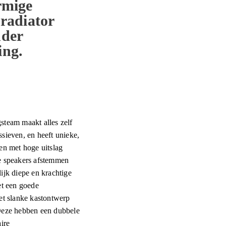
rmige
 radiator
nder
ing.
steam maakt alles zelf
sieven, en heeft unieke,
en met hoge uitslag
e speakers afstemmen
ijk diepe en krachtige
et een goede
et slanke kastontwerp
Deze hebben een dubbele
aire