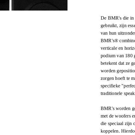
De BMR's die in
gebruikt, zijn ess
van hun uitzonde
BMR's® combiner
verticale en hori
podium van 180 g
betekent dat ze 
worden gepositio
zorgen hoeft te 
specifieke "perfe
traditionele spea
BMR's worden geb
met de woofers en
die speciaal zijn
koppelen. Hierdoo