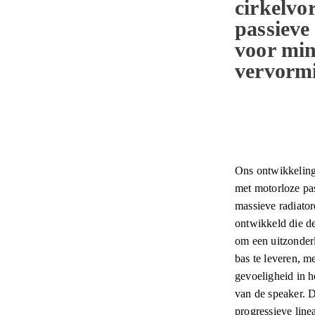
cirkelvo
passieve
voor mi
vervorm
Ons ontwikkeling
met motorloze pas
massieve radiator
ontwikkeld die d
om een uitzonderl
bas te leveren, m
gevoeligheid in h
van de speaker. 
progressieve line