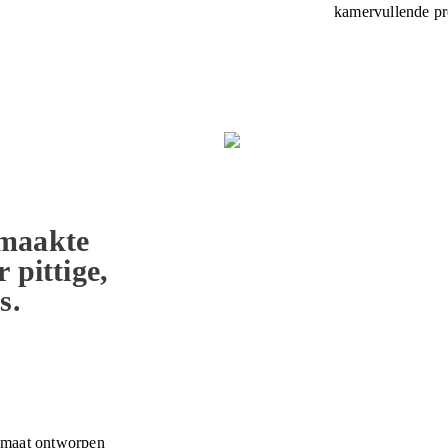
kamervullende pre
maakte
 pittige,
s.
p maat ontworpen