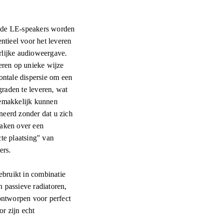
 de LE-speakers worden
entieel voor het leveren
rlijke audioweergave.
en op unieke wijze
zontale dispersie om een
raden te leveren, wat
gemakkelijk kunnen
neerd zonder dat u zich
maken over een
cte plaatsing" van
kers.
ruikt in combinatie
 passieve radiatoren,
 ontworpen voor perfect
r zijn echt