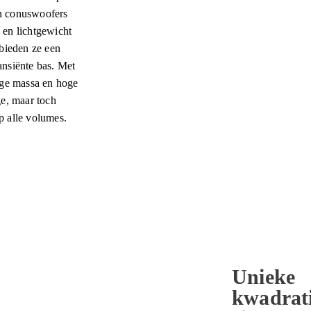
en conuswoofers
en lichtgewicht
bieden ze een
ransiënte bas. Met
ge massa en hoge
ige, maar toch
op alle volumes.
Unieke
kwadrati