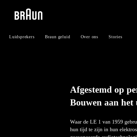
Skip
Skip
to
to
content
navigation
menu
Luidsprekers
Braun geluid
Over ons
Stories
Afgestemd op per
Bouwen aan het 
Waar de LE 1 van 1959 gebrui
hun tijd te zijn in hun elekt