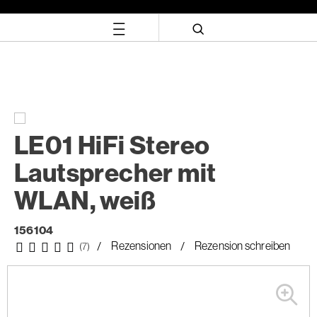
Zum
Zum
Inhalt
Navigationsmenü
springen
springen
LE01 HiFi Stereo
Lautsprecher mit
WLAN, weiß
156104
Rezensionen
Rezension schreiben
(7)