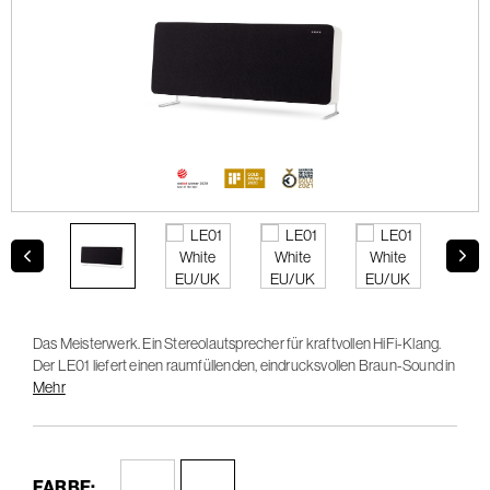
Das Meisterwerk. Ein Stereolautsprecher für kraftvollen HiFi-Klang.
Der LE01 liefert einen raumfüllenden, eindrucksvollen Braun-Sound in
einem hohen Dynamikbereich mit gleichbleibend kristallklarer
Mehr
Wiedergabe.
FARBE: