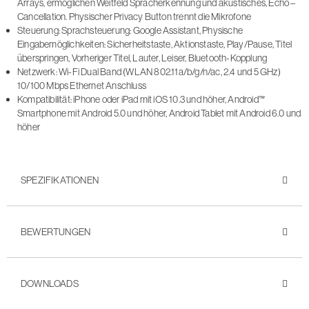
Arrays, ermöglichen Weitfeld Spracherkennung und akustisches, Echo –
Cancellation. Physischer Privacy Button trennt die Mikrofone
Steuerung: Sprachsteuerung: Google Assistant, Physische
Eingabemöglichkeiten: Sicherheitstaste, Aktionstaste, Play/Pause, Titel
überspringen, Vorheriger Titel, Lauter, Leiser, Bluetooth-Kopplung
Netzwerk: Wi-Fi Dual Band (WLAN 802.11a/b/g/n/ac, 2.4 und 5 GHz)
10/100 Mbps Ethernet Anschluss
Kompatibilität: iPhone oder iPad mit iOS 10.3 und höher, Android™
Smartphone mit Android 5.0 und höher, Android Tablet mit Android 6.0 und
höher
SPEZIFIKATIONEN
BEWERTUNGEN
DOWNLOADS