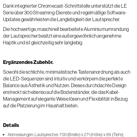
Dank integrierter Chromecast-Schnittstelle unterstützt die LE
Serie über 300 Streaming-Dienste und regelmäßige Software-
Updates gewährleisten die Langlebigkeit der Lautsprecher.
Die hochwertige, maschinell bearbeitete Aluminiumumrandung
der Lautsprecher besitzt eine außergewöhnlich angenehme
Haptik und ist gleichzeitig sehr langlebig.
Ergänzendes Zubehör.
Sowohl die schlichte, minimalistische Tastenanordnung als auch
die LED-Sequenzen sind intuitiv und verkörpern die perfekte
Balance aus Ästhetik und Nutzen. Dieses durchdachte Design
erstreckt sich ebenso auf die Bodenständer, die das Kabel-
Management auf elegante Weise lösen und Flexibilität in Bezug
auf die Platzierung im Haushalt bieten.
Details
Abmessungen: Lautsprecher: 700 (Breite) x 271 (Höhe) x 99 (Tiefe),