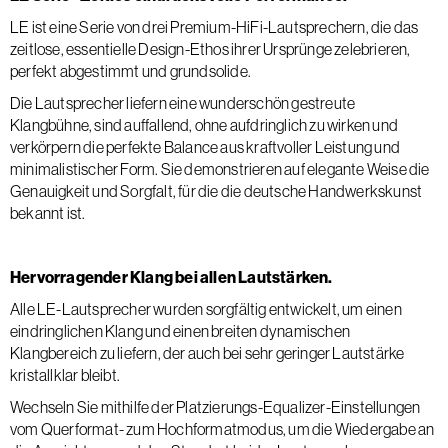
LE ist eine Serie von drei Premium-HiFi-Lautsprechern, die das
zeitlose, essentielle Design-Ethos ihrer Ursprünge zelebrieren,
perfekt abgestimmt und grundsolide.
Die Lautsprecher liefern eine wunderschön gestreute
Klangbühne, sind auffallend, ohne aufdringlich zu wirken und
verkörpern die perfekte Balance aus kraftvoller Leistung und
minimalistischer Form. Sie demonstrieren auf elegante Weise die
Genauigkeit und Sorgfalt, für die die deutsche Handwerkskunst
bekannt ist.
Hervorragender Klang bei allen Lautstärken.
Alle LE-Lautsprecher wurden sorgfältig entwickelt, um einen
eindringlichen Klang und einen breiten dynamischen
Klangbereich zu liefern, der auch bei sehr geringer Lautstärke
kristallklar bleibt.
Wechseln Sie mithilfe der Platzierungs-Equalizer-Einstellungen
vom Querformat- zum Hochformatmodus, um die Wiedergabe an