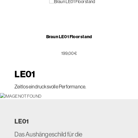
Braun LE01 Floor stand
199,00 €
LE
01
Zeitlos eindrucksvolle Performance.
LE
01
Das Aushängeschild für die