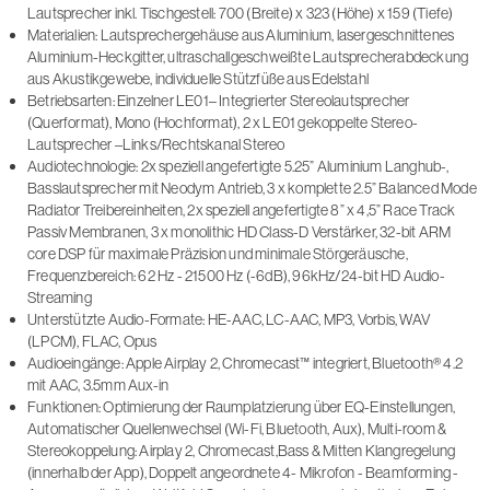
Lautsprecher inkl. Tischgestell: 700 (Breite) x 323 (Höhe) x 159 (Tiefe)
Materialien: Lautsprechergehäuse aus Aluminium, lasergeschnittenes
Aluminium-Heckgitter, ultraschallgeschweißte Lautsprecherabdeckung
aus Akustikgewebe, individuelle Stützfüße aus Edelstahl
Betriebsarten: Einzelner LE01– Integrierter Stereolautsprecher
(Querformat), Mono (Hochformat), 2 x LE01 gekoppelte Stereo-
Lautsprecher –Links/Rechtskanal Stereo
Audiotechnologie: 2x speziell angefertigte 5.25” Aluminium Langhub-,
Basslautsprecher mit Neodym Antrieb, 3 x komplette 2.5” Balanced Mode
Radiator Treibereinheiten, 2x speziell angefertigte 8” x 4,5” Race Track
Passiv Membranen, 3 x monolithic HD Class-D Verstärker, 32-bit ARM
core DSP für maximale Präzision und minimale Störgeräusche,
Frequenzbereich: 62 Hz - 21500 Hz (-6dB), 96kHz/24-bit HD Audio-
Streaming
Unterstützte Audio-Formate: HE-AAC, LC-AAC, MP3, Vorbis, WAV
(LPCM), FLAC, Opus
Audioeingänge: Apple Airplay 2, Chromecast™ integriert, Bluetooth® 4.2
mit AAC, 3.5mm Aux-in
Funktionen: Optimierung der Raumplatzierung über EQ-Einstellungen,
Automatischer Quellenwechsel (Wi-Fi, Bluetooth, Aux), Multi-room &
Stereokoppelung: Airplay 2, Chromecast,Bass & Mitten Klangregelung
(innerhalb der App), Doppelt angeordnete 4- Mikrofon - Beamforming -