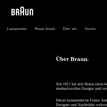
Zum
Zum
Inhalt
Navigationsmenü
springen
springen
Lautsprecher
Braun Sound
Über uns
Stories
Über Braun.
Seit 1921 hat sich Braun einen b
eindrucksvollen Designs und verb
Dieser humanistische Fokus, komb
Designer und Nachbilder weltwei