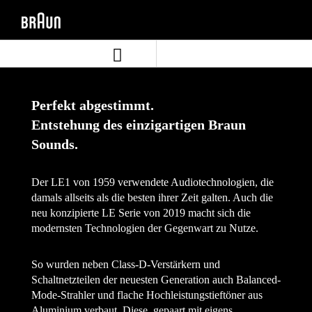
Zum
Zum
Inhalt
Navigationsmenü
springen
springen
Perfekt abgestimmt.
Entstehung des einzigartigen Braun
Sounds.
Der LE1 von 1959 verwendete Audiotechnologien, die
damals allseits als die besten ihrer Zeit galten. Auch die
neu konzipierte LE Serie von 2019 macht sich die
modernsten Technologien der Gegenwart zu Nutze.
So wurden neben Class-D-Verstärkern und
Schaltnetzteilen der neuesten Generation auch Balanced-
Mode-Strahler und flache Hochleistungstieftöner aus
Aluminium verbaut. Diese, gepaart mit eigens