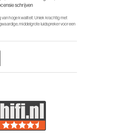
ecensie schrijven
 van hoge kwaliteit. Uniek krachtig met
waardige, middelgrote luidspreker voor een
ing.