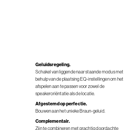
Geluidsregeling.
Schakel van liggende naar staande modus met
behulp van de plaatsing EQ-instellingen om het
afspelen aan te passen voor zowel de
speakeroriëntatie als de locatie.
Afgestemd op perfectie.
Bouwen aan het unieke Braun-geluid.
Complementair.
Zijn te combineren met prachtig doordachte