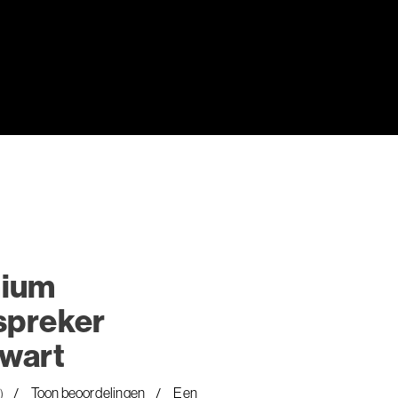
mium
spreker
zwart
Toon beoordelingen
Een
)