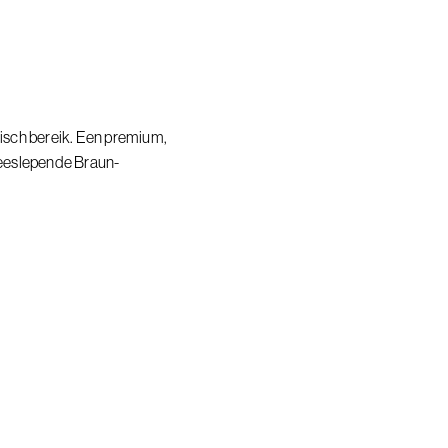
isch bereik. Een premium,
eeslepende Braun-