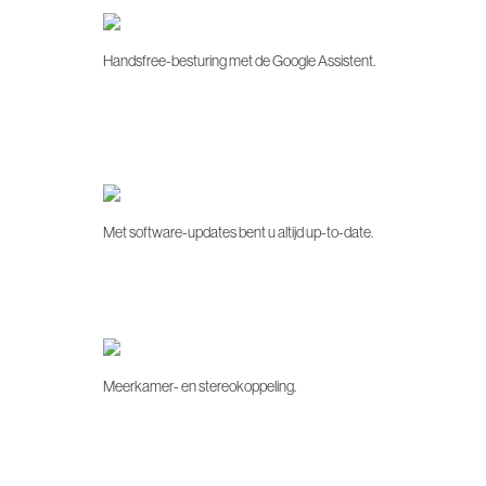
Handsfree-besturing met de Google Assistent.
Met software-updates bent u altijd up-to-date.
Meerkamer- en stereokoppeling.