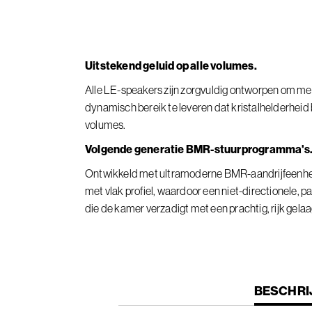
Uitstekend geluid op alle volumes.
Alle LE-speakers zijn zorgvuldig ontworpen om me
dynamisch bereik te leveren dat kristalhelderheid b
volumes.
Volgende generatie BMR-stuurprogramma's
Ontwikkeld met ultramoderne BMR-aandrijfeenh
met vlak profiel, waardoor een niet-directionele, 
die de kamer verzadigt met een prachtig, rijk gelaa
CURREN
BESCHRI
TAB: