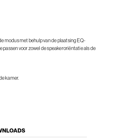
de modus met behulp van de plaatsing EQ-
te passen voor zowel de speakeroriëntatie als de
 de kamer.
WNLOADS