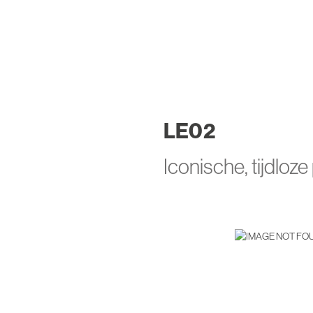
LE
02
Iconische, tijdloze