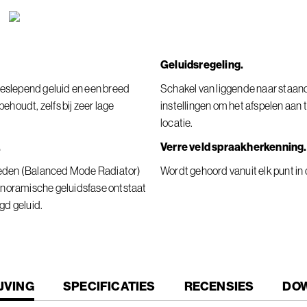
Geluidsregeling.
eslepend geluid en een breed
Schakel van liggende naar staan
ehoudt, zelfs bij zeer lage
instellingen om het afspelen aan 
locatie.
.
Verre veld spraakherkenning.
eden (Balanced Mode Radiator)
Wordt gehoord vanuit elk punt in
panoramische geluidsfase ontstaat
gd geluid.
T
JVING
SPECIFICATIES
RECENSIES
DO