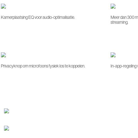
Kamerplaatsing EQ voor audio-optimalisatie.
Meer dan 300 mu
streaming.
Privacyknop om microfoons fysiek los te koppelen.
In-app-regeling 