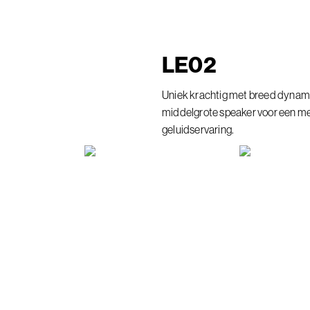
LE
02
Uniek krachtig met breed dynam
middelgrote speaker voor een m
geluidservaring.