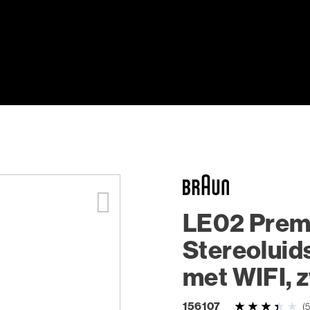
LE02 Pre
Stereoluid
met WIFI, 
156107
(5