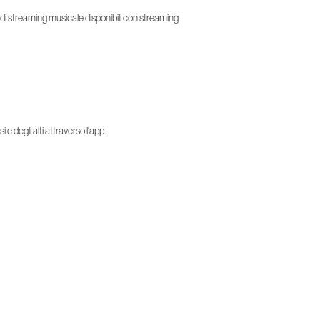
 di streaming musicale disponibili con streaming
i e degli alti attraverso l'app.