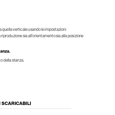
a quella verticale usando le impostazioni
a riproduzione sia all'orientamento sia alla posizione
tanza.
to della stanza.
 SCARICABILI