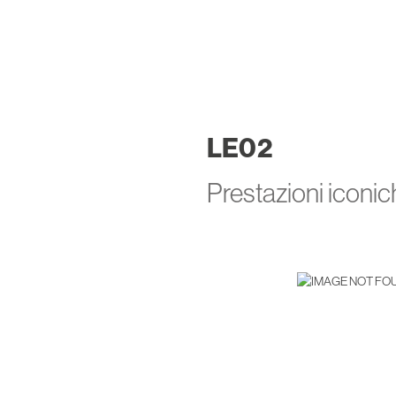
LE
02
Prestazioni iconich