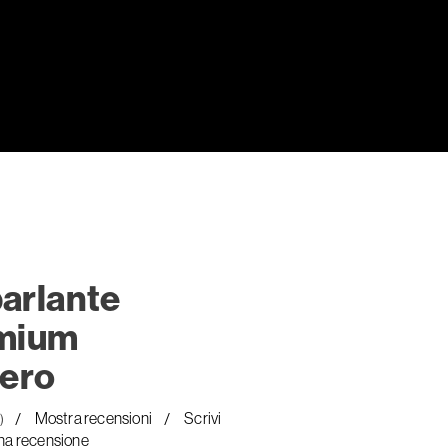
arlante
emium
nero
Mostra recensioni
Scrivi
)
na recensione