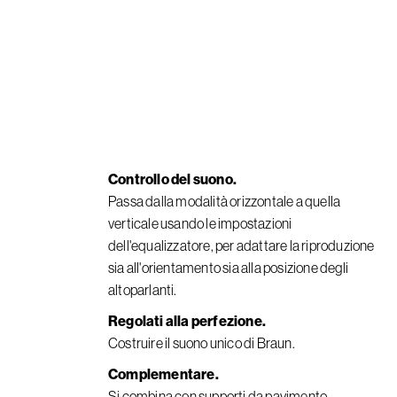
Controllo del suono.
Passa dalla modalità orizzontale a quella
verticale usando le impostazioni
dell'equalizzatore, per adattare la riproduzione
sia all'orientamento sia alla posizione degli
altoparlanti.
Regolati alla perfezione.
Costruire il suono unico di Braun.
Complementare.
Si combina con supporti da pavimento