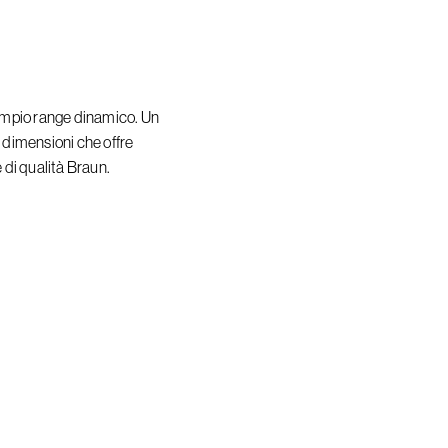
ampio range dinamico. Un
e dimensioni che offre
di qualità Braun.