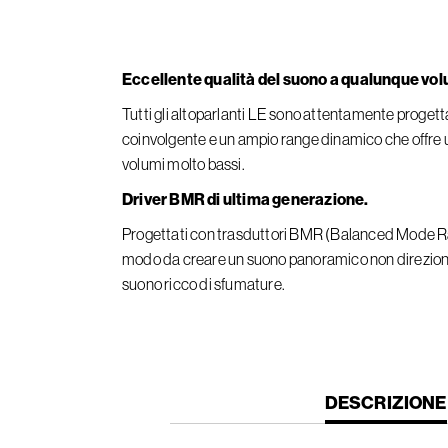
Eccellente qualità del suono a qualunque vo
Tutti gli altoparlanti LE sono attentamente progetta
coinvolgente e un ampio range dinamico che offre u
volumi molto bassi.
Driver BMR di ultima generazione.
Progettati con trasduttori BMR (Balanced Mode Rad
modo da creare un suono panoramico non direziona
suono ricco di sfumature.
CURRENT
DESCRIZIONE
TAB: