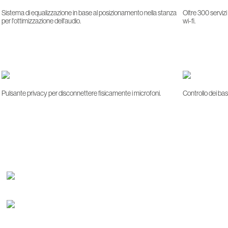
Sistema di equalizzazione in base al posizionamento nella stanza
Oltre 300 servizi
per l'ottimizzazione dell'audio.
wi-fi.
Pulsante privacy per disconnettere fisicamente i microfoni.
Controllo dei bass