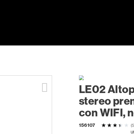
LE02 Altop
stereo pr
con WIFI, 
156107
(5
u