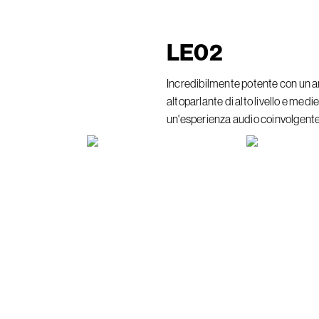
LE
02
Incredibilmente potente con un 
altoparlante di alto livello e medi
un'esperienza audio coinvolgente 