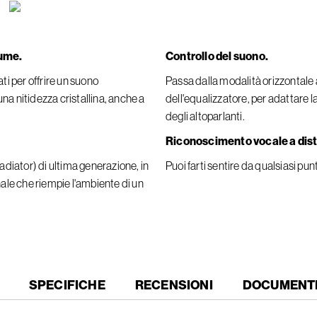
lume.
Controllo del suono.
ti per offrire un suono
Passa dalla modalità orizzontale 
na nitidezza cristallina, anche a
dell'equalizzatore, per adattare l
degli altoparlanti.
Riconoscimento vocale a dis
iator) di ultima generazione, in
Puoi farti sentire da qualsiasi pun
le che riempie l'ambiente di un
SPECIFICHE
RECENSIONI
DOCUMENTI