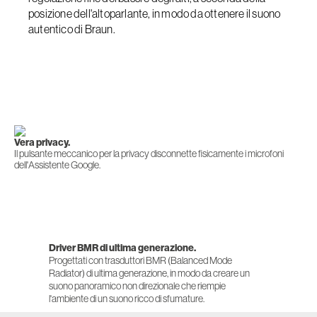
posizione dell'altoparlante, in modo da ottenere il suono
autentico di Braun.
Vera privacy.
Il pulsante meccanico per la privacy disconnette fisicamente i microfoni
dell'Assistente Google.
Driver BMR di ultima generazione.
Progettati con trasduttori BMR (Balanced Mode
Radiator) di ultima generazione, in modo da creare un
suono panoramico non direzionale che riempie
l'ambiente di un suono ricco di sfumature.