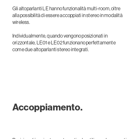
Gli altoparlanti LE hanno funzionalità multi-room, oltre
alla possibilità di essere accoppiati in stereo in modalità
wireless.
Individualmente, quando vengono posizionati in
orizzontale, LE01 e LE02 funzionano perfettamente
come due altoparlanti stereo integrati.
Accoppiamento.