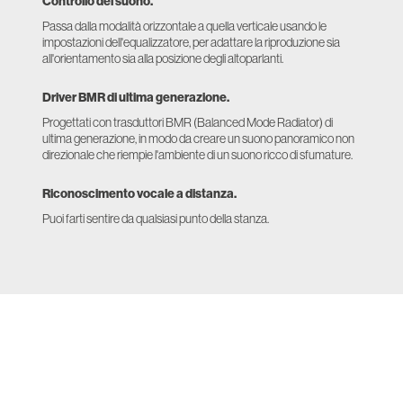
Controllo del suono.
Passa dalla modalità orizzontale a quella verticale usando le
impostazioni dell'equalizzatore, per adattare la riproduzione sia
all'orientamento sia alla posizione degli altoparlanti.
Driver BMR di ultima generazione.
Progettati con trasduttori BMR (Balanced Mode Radiator) di
ultima generazione, in modo da creare un suono panoramico non
direzionale che riempie l'ambiente di un suono ricco di sfumature.
Riconoscimento vocale a distanza.
Puoi farti sentire da qualsiasi punto della stanza.