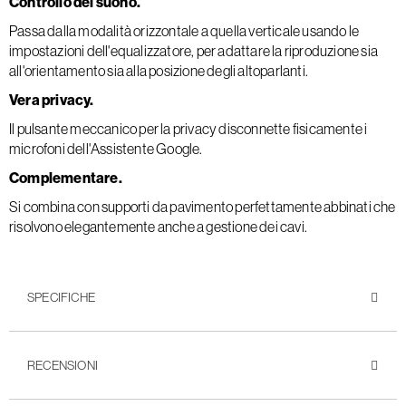
Controllo del suono.
Passa dalla modalità orizzontale a quella verticale usando le
impostazioni dell'equalizzatore, per adattare la riproduzione sia
all'orientamento sia alla posizione degli altoparlanti.
Vera privacy.
Il pulsante meccanico per la privacy disconnette fisicamente i
microfoni dell'Assistente Google.
Complementare.
Si combina con supporti da pavimento perfettamente abbinati che
risolvono elegantemente anche a gestione dei cavi.
SPECIFICHE
RECENSIONI