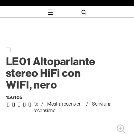
Salta
Salta
al
al
contenuto
menu
di
navigazione
LE01 Altoparlante
stereo HiFi con
WIFI, nero
156105
Mostra recensioni
Scrivi una
(8)
recensione