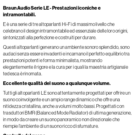
Braun Audio Serie LE - Prestazioni iconiche e
intramontabili.
E è una serie di tre altoparlanti Hi-Fi di massimo livello che
celebrano il design intramontabile ed essenziale delle loro origini,
sintonizzati alla perfezione e costruiti per durare.
Questi altoparlanti generano un ambiente sonoro splendido, sono
audaci senza essere invadenti e incarnano il perfetto equilibrio tra
prestazioni potenti e forma minimalista, mostrando
elegantemente il rigore e la cura per i quali la maestria artigianale
tedesca è rinomata.
Eccellente qualità del suono a qualunque volume.
Tutti gli altoparlanti LE sono attentamente progettati per offrire un
suono coinvolgente e un ampio range dinamico che offre una
nitidezza cristallina, anche a volumi molto bassi. Progettati con
trasduttori BMR (Balanced Mode Radiator) di ultima generazione,
in modo da creare un suono panoramico non direzionale che
riempie l'ambiente di un suono ricco di sfumature.