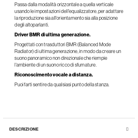
Passa dalla modalità orizzontale a quella verticale
usando le impostazioni dell'equalizzatore, per adattare
la riproduzione sia all'orientamento sia alla posizione
degli altoparlanti.
Driver BMR di ultima generazione.
Progettati con trasduttori BMR (Balanced Mode
Radiator) di ultima generazione, in modo da creare un
suono panoramico non direzionale che riempie
l'ambiente di un suono ricco di sfumature.
Riconoscimento vocale a distanza.
Puoi farti sentire da qualsiasi punto della stanza.
DESCRIZIONE