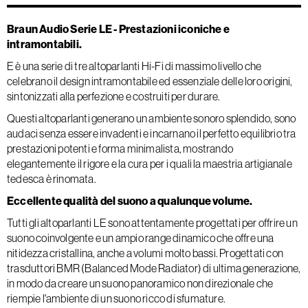
Braun Audio Serie LE - Prestazioni iconiche e
intramontabili.
E è una serie di tre altoparlanti Hi-Fi di massimo livello che
celebrano il design intramontabile ed essenziale delle loro origini,
sintonizzati alla perfezione e costruiti per durare.
Questi altoparlanti generano un ambiente sonoro splendido, sono
audaci senza essere invadenti e incarnano il perfetto equilibrio tra
prestazioni potenti e forma minimalista, mostrando
elegantemente il rigore e la cura per i quali la maestria artigianale
tedesca è rinomata.
Eccellente qualità del suono a qualunque volume.
Tutti gli altoparlanti LE sono attentamente progettati per offrire un
suono coinvolgente e un ampio range dinamico che offre una
nitidezza cristallina, anche a volumi molto bassi. Progettati con
trasduttori BMR (Balanced Mode Radiator) di ultima generazione,
in modo da creare un suono panoramico non direzionale che
riempie l'ambiente di un suono ricco di sfumature.