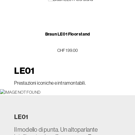
Braun LE01 Floor stand
CHF 199.00
LE
01
Prestazioni iconiche e intramontabili.
LE
01
Il modello di punta. Un altoparlante