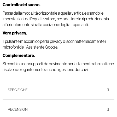
Controllo del suono.
Passa dalla modalità orizzontale a quella verticale usando le
impostazioni dell'equalizzatore, per adattare la riproduzione sia
all'orientamento sia alla posizione degli altoparlanti.
Vera privacy.
Il pulsante meccanico per la privacy disconnette fisicamente i
microfoni dell'Assistente Google.
Complementare.
Si combina con supporti da pavimento perfettamente abbinati che
risolvono elegantemente anche a gestione dei cavi.
SPECIFICHE
RECENSIONI