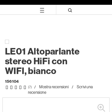
Salta
Salta
al
al
contenuto
menu
di
navigazione
LE01 Altoparlante
stereo HiFi con
WIFI, bianco
156104
Mostra recensioni
Scrivi una
(7)
recensione