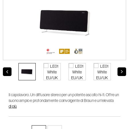
Il capolavoro. Un diffusore stereo per un potente ascolto hi-fi. Offre un
suono ampio e profondamente coinvolgente di Braun e un'elevata
gamma dinamica con una chiarezza cristallina.
di più