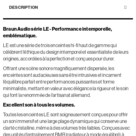
DESCRIPTION
Braun Audio série LE - Performance intemporelle,
emblématique.
LE est une série de trois enceintes hi-fi haut de gamme qui
célèbrent l’éthique du design intemporel et essentialiste de leurs
origines, accordées à la perfection et conçues pour durer.
Offrant une scène sonore magnifiquement dispersée, les
enceintes sont audacieuses sans être intrusives et incarnent
l’équilibre parfait entre performances puissantes et forme
minimaliste, mettant en valeur avec élégance la rigueur et le soin
qui font la renommée de l’artisanat allemand.
Excellent son à tous les volumes.
Toutes les enceintes LE sont soigneusement conçues pour offrir
un son immersif et une large plage dynamique qui conserve une
clarté cristalline, même à des volumes très faibles. Conçues avec
des unités d’entraînement BMR (radiateur à mode équilibré) à