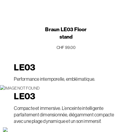
Braun LE03 Floor
stand
CHF 99.00
LE
03
Performance intemporelle, emblématique.
LE
03
Compacte et immersive. L’enceinte intelligente
parfaitement dimensionnée, élégamment compacte
avec une plage dynamique et un son immersif.