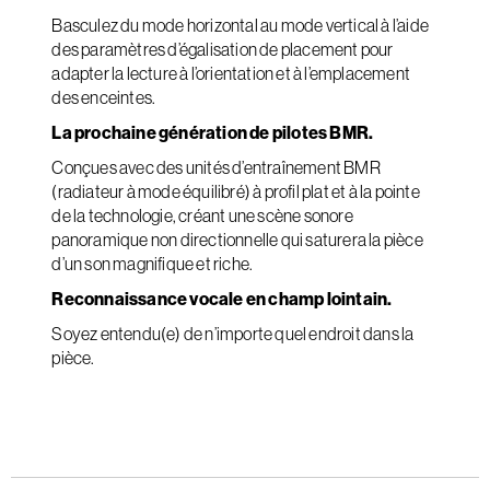
Basculez du mode horizontal au mode vertical à l’aide
des paramètres d’égalisation de placement pour
adapter la lecture à l’orientation et à l’emplacement
des enceintes.
La prochaine génération de pilotes BMR.
Conçues avec des unités d’entraînement BMR
(radiateur à mode équilibré) à profil plat et à la pointe
de la technologie, créant une scène sonore
panoramique non directionnelle qui saturera la pièce
d’un son magnifique et riche.
Reconnaissance vocale en champ lointain.
Soyez entendu(e) de n’importe quel endroit dans la
pièce.