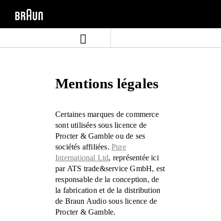
Aller
Aller
directement
au
au
menu
contenu
de
navigation
Mentions légales
Certaines marques de commerce
sont utilisées sous licence de
Procter & Gamble ou de ses
sociétés affiliées.
Pure
International Ltd
, représentée ici
par ATS trade&service GmbH, est
responsable de la conception, de
la fabrication et de la distribution
de Braun Audio sous licence de
Procter & Gamble.