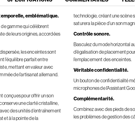
ntemporelle, emblématique.
technologie, créant une scène 
saturera la pièce d’un son magni
aut de gamme qui célèbrent
ste de leurs origines, accordées
Contrôle sonore.
Basculez du mode horizontal au
ispersée, les enceintes sont
d’égalisation de placement pour a
 l’équilibre parfait entre
l’emplacement des enceintes.
ste, mettant en valeur avec
Véritable confidentialité.
enommée de l’artisanat allemand.
Un bouton de confidentialité 
microphones de l’Assistant Goo
 conçues pour offrir un son
Complémentarité.
onserve une clarté cristalline,
Combinez avec des pieds de sol
avec des unités d’entraînement
les problèmes de gestion des câ
t et à la pointe de la