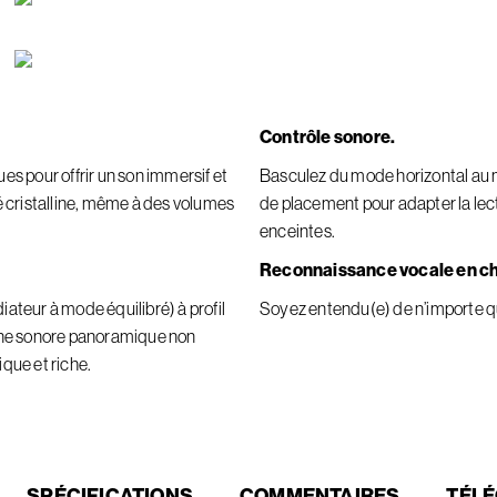
Contrôle sonore.
s pour offrir un son immersif et
Basculez du mode horizontal au m
 cristalline, même à des volumes
de placement pour adapter la lect
enceintes.
Reconnaissance vocale en ch
teur à mode équilibré) à profil
Soyez entendu(e) de n’importe qu
scène sonore panoramique non
ique et riche.
SPÉCIFICATIONS
COMMENTAIRES
TÉL