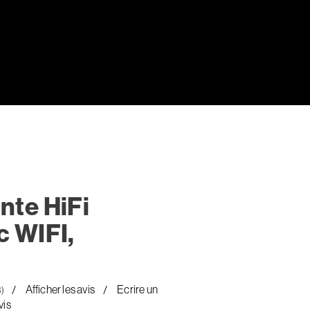
nte HiFi
c WIFI,
Afficher les avis
Ecrire un
8)
vis