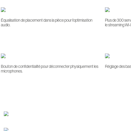
Équalisation de placement dans la pièce pour l’optimisation
Plus de 300 ser
audio.
le streaming Wi-F
Bouton de confidentialité pour déconnecter physiquement les
Réglage des bass
microphones.