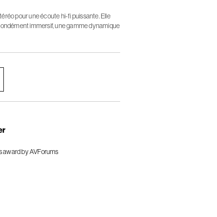
réo pour une écoute hi-fi puissante. Elle
rofondément immersif, une gamme dynamique
nstante.
er