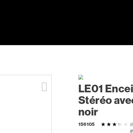
LE01 Encei
Stéréo ave
noir
156105
(
a