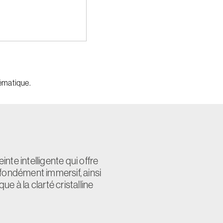
ématique.
te intelligente qui offre
fondément immersif, ainsi
e à la clarté cristalline