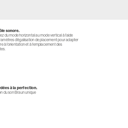
ôle sonore.
z du mode horizontal au mode vertical à l’aide
ramètres d’égalisation de placement pour adapter
ure à l’orientation et à l’emplacement des
tes.
ées à la perfection.
on du son Braun unique