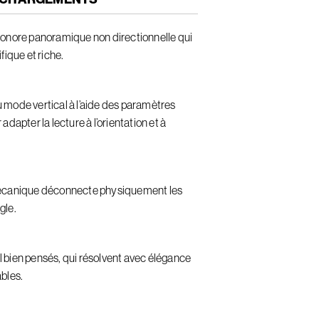
sonore panoramique non directionnelle qui
fique et riche.
 mode vertical à l’aide des paramètres
dapter la lecture à l’orientation et à
mécanique déconnecte physiquement les
gle.
 bien pensés, qui résolvent avec élégance
bles.