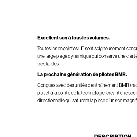
Excellent son à tous les volumes.
Toutes les enceintes LE sont soigneusement conçue
une large plage dynamique qui conserve une clarté
très faibles.
La prochaine génération de pilotes BMR.
Conçues avec des unités d’entraînement BMR (radia
plat et à la pointe de la technologie, créant une 
directionnelle qui saturera la pièce d’un son magnif
CURRENT
DESCRIPTION