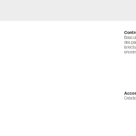
Contr
Bascule
des pa
la lect
encein
Accord
Créati