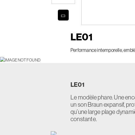
LE
01
Performance intemporelle, embl
LE
01
Le modèle phare. Une encein
un son Braun expansif, pro
qu’une large plage dynamiqu
constante.