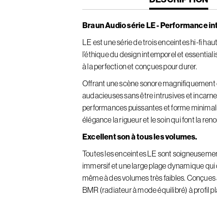
TAB:
Braun Audio série LE - Performance i
LE est une série de trois enceintes hi-fi h
l’éthique du design intemporel et essentiali
à la perfection et conçues pour durer.
Offrant une scène sonore magnifiquement d
audacieuses sans être intrusives et incarnent
performances puissantes et forme minimali
élégance la rigueur et le soin qui font la r
Excellent son à tous les volumes.
Toutes les enceintes LE sont soigneusement
immersif et une large plage dynamique qui c
même à des volumes très faibles. Conçues 
BMR (radiateur à mode équilibré) à profil pla