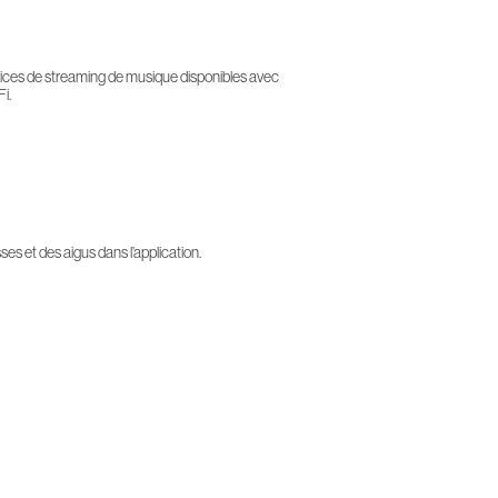
vices de streaming de musique disponibles avec
i.
es et des aigus dans l’application.