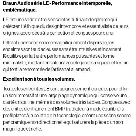
Braun Audio série LE - Performance intemporelle,
emblématique.
LE est une série de trois enceintes hi-fi haut de gamme qui
célèbrent l’éthique du design intemporel et essentialiste de leurs
origines, accordées à la perfection et conçues pour durer.
Offrant une scène sonore magnifiquement dispersée, les
enceintes sont audacieuses sans être intrusives et incarnent
l’équilibre parfait entre performances puissantes et forme
minimaliste, mettant en valeur avec élégance la rigueur et le soin
qui font la renommée de l’artisanat allemand.
Excellent son à tous les volumes.
Toutes les enceintes LE sont soigneusement conçues pour offrir
un son immersif et une large plage dynamique qui conserve une
clarté cristalline, même à des volumes très faibles. Conçues avec
des unités d’entraînement BMR (radiateur à mode équilibré) à
profil plat et à la pointe de la technologie, créant une scène sonore
panoramique non directionnelle qui saturera la pièce d’un son
magnifique et riche.