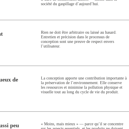
société du gaspillage d’aujourd’hui.
Rien ne doit être arbitraire ou laissé au hasard.
nt
Entretien et précision dans le processus de
conception sont une preuve de respect envers
l’utilisateur.
La conception apporte une contribution importante à
tueux de
la préservation de l’environnement. Elle conserve
les ressources et minimise la pollution physique et
visuelle tout au long du cycle de vie du produit.
« Moins, mais mieux » — parce qu’il se concentre
ussi peu
sur les aspects essentiels, et les produits ne doivent