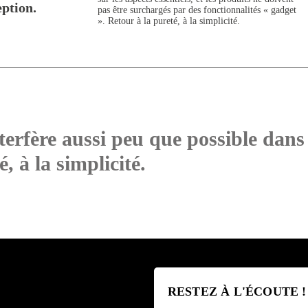
eption.
pas être surchargés par des fonctionnalités « gadget
». Retour à la pureté, à la simplicité.
terfère aussi peu que possible dan
, à la simplicité.
RESTEZ À L'ÉCOUTE !