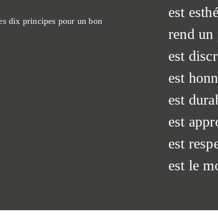
est esth
es dix principes pour un bon
rend un 
est discr
est honn
est dura
est appr
est resp
est le m