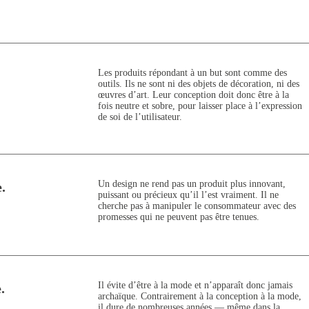
Les produits répondant à un but sont comme des
outils. Ils ne sont ni des objets de décoration, ni des
œuvres d’art. Leur conception doit donc être à la
fois neutre et sobre, pour laisser place à l’expression
de soi de l’utilisateur.
Un design ne rend pas un produit plus innovant,
.
puissant ou précieux qu’il l’est vraiment. Il ne
cherche pas à manipuler le consommateur avec des
promesses qui ne peuvent pas être tenues.
Il évite d’être à la mode et n’apparaît donc jamais
.
archaïque. Contrairement à la conception à la mode,
il dure de nombreuses années — même dans la