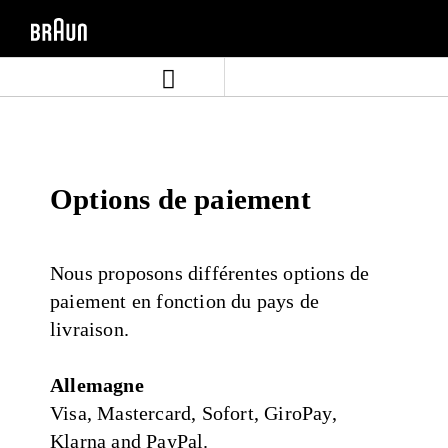
Aller
Aller
directement
au
au
menu
contenu
de
navigation
Options de paiement
Nous proposons différentes options de
paiement en fonction du pays de
livraison.
Allemagne
Visa, Mastercard, Sofort, GiroPay,
Klarna and PayPal.