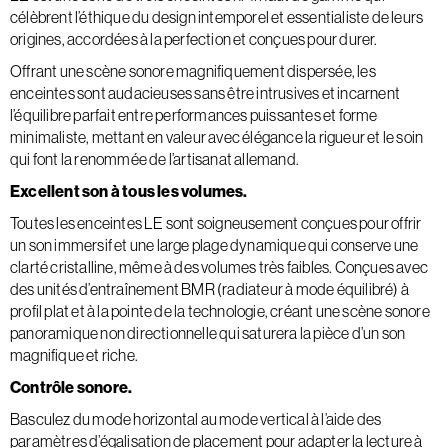
célèbrent l’éthique du design intemporel et essentialiste de leurs
origines, accordées à la perfection et conçues pour durer.
Offrant une scène sonore magnifiquement dispersée, les
enceintes sont audacieuses sans être intrusives et incarnent
l’équilibre parfait entre performances puissantes et forme
minimaliste, mettant en valeur avec élégance la rigueur et le soin
qui font la renommée de l’artisanat allemand.
Excellent son à tous les volumes.
Toutes les enceintes LE sont soigneusement conçues pour offrir
un son immersif et une large plage dynamique qui conserve une
clarté cristalline, même à des volumes très faibles. Conçues avec
des unités d’entraînement BMR (radiateur à mode équilibré) à
profil plat et à la pointe de la technologie, créant une scène sonore
panoramique non directionnelle qui saturera la pièce d’un son
magnifique et riche.
Contrôle sonore.
Basculez du mode horizontal au mode vertical à l’aide des
paramètres d’égalisation de placement pour adapter la lecture à