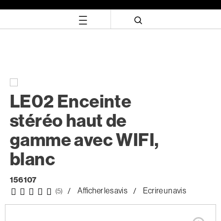
Aller
Aller
directement
au
au
menu
contenu
de
navigation
LE02 Enceinte
stéréo haut de
gamme avec WIFI,
blanc
156107
Afficher les avis
Ecrire un avis
(5)