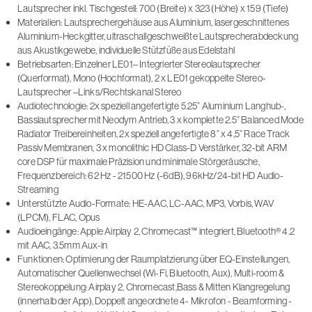
Lautsprecher inkl. Tischgestell: 700 (Breite) x 323 (Höhe) x 159 (Tiefe)
Materialien: Lautsprechergehäuse aus Aluminium, lasergeschnittenes
Aluminium-Heckgitter, ultraschallgeschweißte Lautsprecherabdeckung
aus Akustikgewebe, individuelle Stützfüße aus Edelstahl
Betriebsarten: Einzelner LE01– Integrierter Stereolautsprecher
(Querformat), Mono (Hochformat), 2 x LE01 gekoppelte Stereo-
Lautsprecher –Links/Rechtskanal Stereo
Audiotechnologie: 2x speziell angefertigte 5.25” Aluminium Langhub-,
Basslautsprecher mit Neodym Antrieb, 3 x komplette 2.5” Balanced Mode
Radiator Treibereinheiten, 2x speziell angefertigte 8” x 4,5” Race Track
Passiv Membranen, 3 x monolithic HD Class-D Verstärker, 32-bit ARM
core DSP für maximale Präzision und minimale Störgeräusche,
Frequenzbereich: 62 Hz - 21500 Hz (-6dB), 96kHz/24-bit HD Audio-
Streaming
Unterstützte Audio-Formate: HE-AAC, LC-AAC, MP3, Vorbis, WAV
(LPCM), FLAC, Opus
Audioeingänge: Apple Airplay 2, Chromecast™ integriert, Bluetooth® 4.2
mit AAC, 3.5mm Aux-in
Funktionen: Optimierung der Raumplatzierung über EQ-Einstellungen,
Automatischer Quellenwechsel (Wi-Fi, Bluetooth, Aux), Multi-room &
Stereokoppelung: Airplay 2, Chromecast,Bass & Mitten Klangregelung
(innerhalb der App), Doppelt angeordnete 4- Mikrofon - Beamforming -