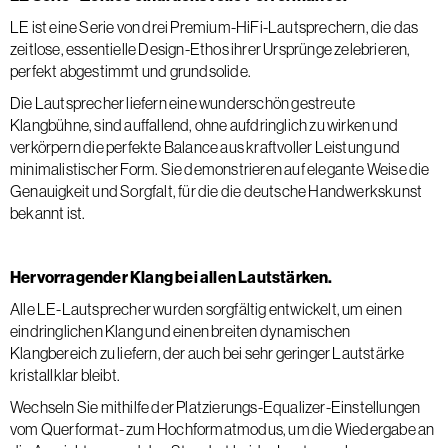
LE ist eine Serie von drei Premium-HiFi-Lautsprechern, die das
zeitlose, essentielle Design-Ethos ihrer Ursprünge zelebrieren,
perfekt abgestimmt und grundsolide.
Die Lautsprecher liefern eine wunderschön gestreute
Klangbühne, sind auffallend, ohne aufdringlich zu wirken und
verkörpern die perfekte Balance aus kraftvoller Leistung und
minimalistischer Form. Sie demonstrieren auf elegante Weise die
Genauigkeit und Sorgfalt, für die die deutsche Handwerkskunst
bekannt ist.
Hervorragender Klang bei allen Lautstärken.
Alle LE-Lautsprecher wurden sorgfältig entwickelt, um einen
eindringlichen Klang und einen breiten dynamischen
Klangbereich zu liefern, der auch bei sehr geringer Lautstärke
kristallklar bleibt.
Wechseln Sie mithilfe der Platzierungs-Equalizer-Einstellungen
vom Querformat- zum Hochformatmodus, um die Wiedergabe an