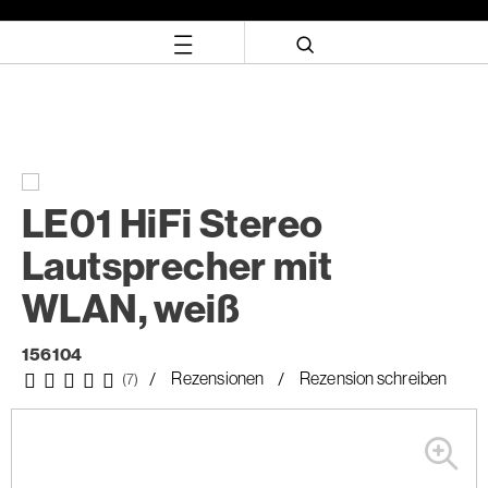
Zum
Zum
Inhalt
Navigationsmenü
springen
springen
LE01 HiFi Stereo
Lautsprecher mit
WLAN, weiß
156104
Rezensionen
Rezension schreiben
(7)