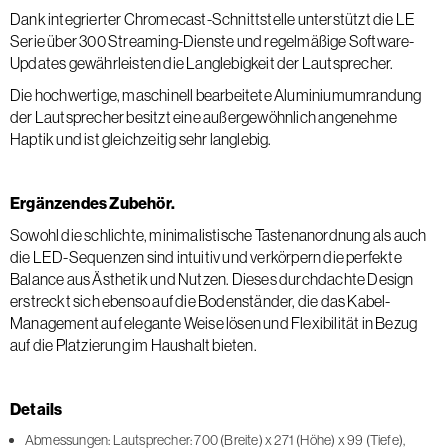
Dank integrierter Chromecast-Schnittstelle unterstützt die LE
Serie über 300 Streaming-Dienste und regelmäßige Software-
Updates gewährleisten die Langlebigkeit der Lautsprecher.
Die hochwertige, maschinell bearbeitete Aluminiumumrandung
der Lautsprecher besitzt eine außergewöhnlich angenehme
Haptik und ist gleichzeitig sehr langlebig.
Ergänzendes Zubehör.
Sowohl die schlichte, minimalistische Tastenanordnung als auch
die LED-Sequenzen sind intuitiv und verkörpern die perfekte
Balance aus Ästhetik und Nutzen. Dieses durchdachte Design
erstreckt sich ebenso auf die Bodenständer, die das Kabel-
Management auf elegante Weise lösen und Flexibilität in Bezug
auf die Platzierung im Haushalt bieten.
Details
Abmessungen: Lautsprecher: 700 (Breite) x 271 (Höhe) x 99 (Tiefe),