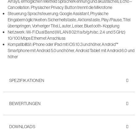
Arrays, ermöglichen Weitfeld Spracherkennung und akustisches, Echo –
Cancellation. Physischer Privacy Button trennt die Mikrofone
Steuerung: Sprachsteuerung: Google Assistant, Physische
Eingabemöglichkeiten: Sicherheitstaste, Aktionstaste, Play/Pause, Titel
überspringen, Vorheriger Titel, Lauter, Leiser, Bluetooth-Kopplung
Netzwerk: Wi-Fi Dual Band (WLAN 802.11a/b/g/n/ac, 2.4 und 5 GHz)
10/100 Mbps Ethernet Anschluss
Kompatibilität: iPhone oder iPad mit iOS 10.3 und höher, Android™
Smartphone mit Android 5.0 und höher, Android Tablet mit Android 6.0 und
höher
SPEZIFIKATIONEN
BEWERTUNGEN
DOWNLOADS