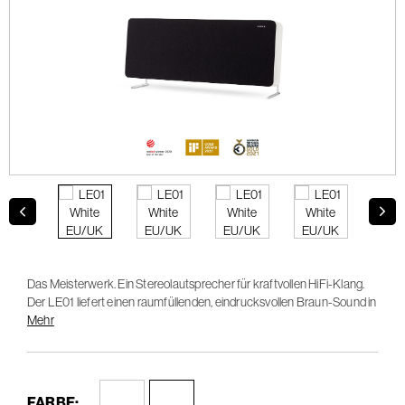
Das Meisterwerk. Ein Stereolautsprecher für kraftvollen HiFi-Klang.
Der LE01 liefert einen raumfüllenden, eindrucksvollen Braun-Sound in
einem hohen Dynamikbereich mit gleichbleibend kristallklarer
Mehr
Wiedergabe.
FARBE: