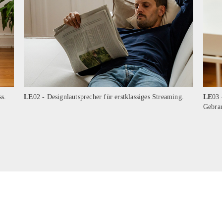
ss.
LE
02 - Designlautsprecher für erstklassiges Streaming.
LE
03 
Gebra