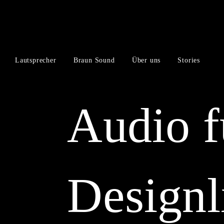
Zum
Zum
Inhalt
Navigationsmenü
springen
springen
Lautsprecher
Braun Sound
Über uns
Stories
Audio f
Designl