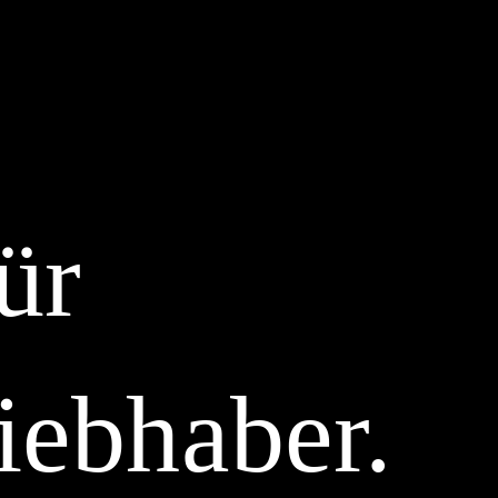
ür
iebhaber.