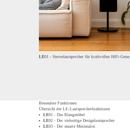
LE
01 - Stereolautsprecher für kraftvollen HiFi-Genu
Besondere Funktionen.
Übersicht der LE-Lautsprecherfunktionen
LE
01 - Das Klangmöbel.
LE
02 - Der vielseitige Designlautsprecher.
LE
03 - Der smarte Minimalist.