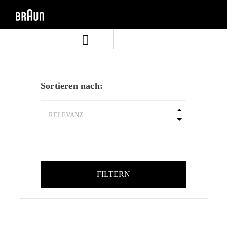
Zum
Zum
Inhalt
Navigationsmenü
springen
springen
Sortieren nach:
FILTERN