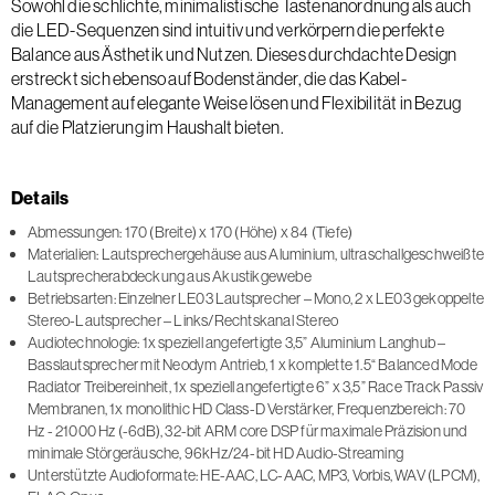
Sowohl die schlichte, minimalistische Tastenanordnung als auch
die LED-Sequenzen sind intuitiv und verkörpern die perfekte
Balance aus Ästhetik und Nutzen. Dieses durchdachte Design
erstreckt sich ebenso auf Bodenständer, die das Kabel-
Management auf elegante Weise lösen und Flexibilität in Bezug
auf die Platzierung im Haushalt bieten.
Details
Abmessungen: 170 (Breite) x 170 (Höhe) x 84 (Tiefe)
Materialien: Lautsprechergehäuse aus Aluminium, ultraschallgeschweißte
Lautsprecherabdeckung aus Akustikgewebe
Betriebsarten: Einzelner LE03 Lautsprecher – Mono, 2 x LE03 gekoppelte
Stereo-Lautsprecher – Links/Rechtskanal Stereo
Audiotechnologie: 1x speziell angefertigte 3,5” Aluminium Langhub –
Basslautsprecher mit Neodym Antrieb, 1 x komplette 1.5“ Balanced Mode
Radiator Treibereinheit, 1x speziell angefertigte 6” x 3,5” Race Track Passiv
Membranen, 1x monolithic HD Class-D Verstärker, Frequenzbereich: 70
Hz - 21000 Hz (-6dB), 32-bit ARM core DSP für maximale Präzision und
minimale Störgeräusche, 96kHz/24-bit HD Audio-Streaming
Unterstützte Audioformate: HE-AAC, LC-AAC, MP3, Vorbis, WAV (LPCM),