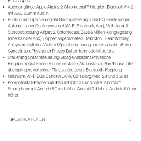
FLAC, Opus
Audioeingänge: Apple Airplay 2, Chromecast™ integriert, Bluetooth® 4.2
mit AAC, 3.5mm Aux-in
Funktionen: Optimierung der Raumplatzierung über EQ-Einstellungen,
Automatischer Quellenwechsel (Wi-Fi, Bluetooth, Aux), Multi-room &
Stereokoppelung: Airplay 2, Chromecast, Bass & Mitten Klangregelung
(innerhalb der App), Doppelt angeordnete 2- Mikrofon - Beamforming -
Arrays ermöglichen Weitfeld Spracherkennung und akustisches Echo –
Cancellation, Physischer Privacy Button trennt die Mikrofone
Steuerung: Sprachsteuerung: Google Assistant, Physische
Eingabemöglichkeiten: Sicherheitstaste, Aktionstaste, Play/Pause, Titel
überspringen, Vorheriger Titel, Lauter, Leiser, Bluetooth-Kopplung
Netzwerk: Wi-Fi Dual Band (WLAN 802.11a/b/g/n/ac, 2.4 und 5 GHz)
Kompatibilität: iPhone oder iPad mit iOS 10.3 und höher, Android™
Smartphone mit Android 5.0 und höher, Android Tablet mit Android 6.0 und
höher
SPEZIFIKATIONEN