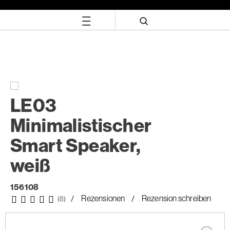
Zum
Zum
Inhalt
Navigationsmenü
springen
springen
LE03
Minimalistischer
Smart Speaker,
weiß
156108
Rezensionen
Rezension schreiben
(8)