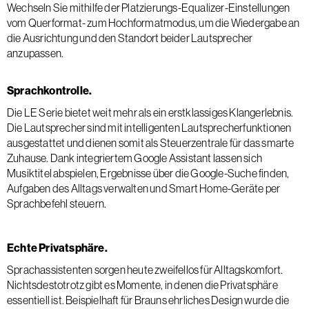
Wechseln Sie mithilfe der Platzierungs-Equalizer-Einstellungen
vom Querformat- zum Hochformatmodus, um die Wiedergabe an
die Ausrichtung und den Standort beider Lautsprecher
anzupassen.
Sprachkontrolle.
Die LE Serie bietet weit mehr als ein erstklassiges Klangerlebnis.
Die Lautsprecher sind mit intelligenten Lautsprecherfunktionen
ausgestattet und dienen somit als Steuerzentrale für das smarte
Zuhause. Dank integriertem Google Assistant lassen sich
Musiktitel abspielen, Ergebnisse über die Google-Suche finden,
Aufgaben des Alltags verwalten und Smart Home-Geräte per
Sprachbefehl steuern.
Echte Privatsphäre.
Sprachassistenten sorgen heute zweifellos für Alltagskomfort.
Nichtsdestotrotz gibt es Momente, in denen die Privatsphäre
essentiell ist. Beispielhaft für Brauns ehrliches Design wurde die