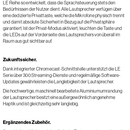
LE Reihe so entwickelt, dass die Sprachsteuerung stets den
Bedürfnissen der Nutzer dient. Alle Lautsprecher verfügen über
eine dedizierte Privattaste, welche die Mikrofone physisch trennt
und damit absolute Sicherheit in Bezug auf die Privatsphäre
garantiert. Ist der Privat-Modus aktiviert, leuchten die Taste und
die LEDs auf der Vorderseite des Lautsprechers von überall im
Raum aus gut sichtbar auf.
Zukunftssicher.
Dank integrierter Chromecast-Schnittstelle unterstützt die LE
Serie über 300 Streaming-Dienste und regelmäßige Software-
Updates gewährleisten die Langlebigkeit der Lautsprecher.
Die hochwertige, maschinell bearbeitete Aluminiumumrandung
der Lautsprecher besitzt eine außergewöhnlich angenehme
Haptik und ist gleichzeitig sehr langlebig.
Ergänzendes Zubehör.