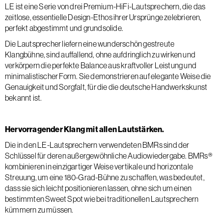
LE ist eine Serie von drei Premium-HiFi-Lautsprechern, die das
zeitlose, essentielle Design-Ethos ihrer Ursprünge zelebrieren,
perfekt abgestimmt und grundsolide.
Die Lautsprecher liefern eine wunderschön gestreute
Klangbühne, sind auffallend, ohne aufdringlich zu wirken und
verkörpern die perfekte Balance aus kraftvoller Leistung und
minimalistischer Form. Sie demonstrieren auf elegante Weise die
Genauigkeit und Sorgfalt, für die die deutsche Handwerkskunst
bekannt ist.
Hervorragender Klang mit allen Lautstärken.
Die in den LE-Lautsprechern verwendeten BMRs sind der
Schlüssel für deren außergewöhnliche Audiowiedergabe. BMRs®
kombinieren in einzigartiger Weise vertikale und horizontale
Streuung, um eine 180-Grad-Bühne zu schaffen, was bedeutet,
dass sie sich leicht positionieren lassen, ohne sich um einen
bestimmten Sweet Spot wie bei traditionellen Lautsprechern
kümmern zu müssen.