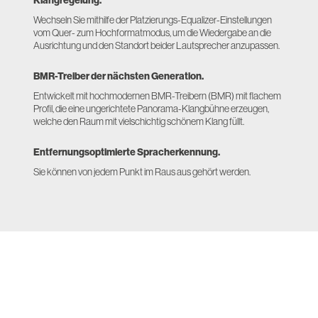
Wechseln Sie mithilfe der Platzierungs-Equalizer-Einstellungen
vom Quer- zum Hochformatmodus, um die Wiedergabe an die
Ausrichtung und den Standort beider Lautsprecher anzupassen.
BMR-Treiber der nächsten Generation.
Entwickelt mit hochmodernen BMR-Treibern (BMR) mit flachem
Profil, die eine ungerichtete Panorama-Klangbühne erzeugen,
welche den Raum mit vielschichtig schönem Klang füllt.
Entfernungsoptimierte Spracherkennung.
Sie können von jedem Punkt im Raus aus gehört werden.