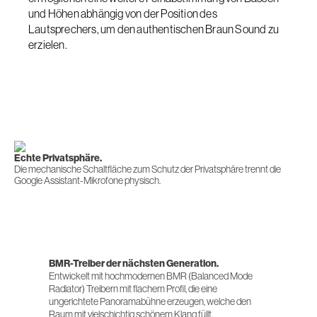
und Höhen abhängig von der Position des
Lautsprechers, um den authentischen Braun Sound zu
erzielen.
Echte Privatsphäre.
Die mechanische Schaltfläche zum Schutz der Privatsphäre trennt die
Google Assistant-Mikrofone physisch.
BMR-Treiber der nächsten Generation.
Entwickelt mit hochmodernen BMR (Balanced Mode
Radiator) Treibern mit flachem Profil, die eine
ungerichtete Panoramabühne erzeugen, welche den
Raum mit vielschichtig schönem Klang füllt.