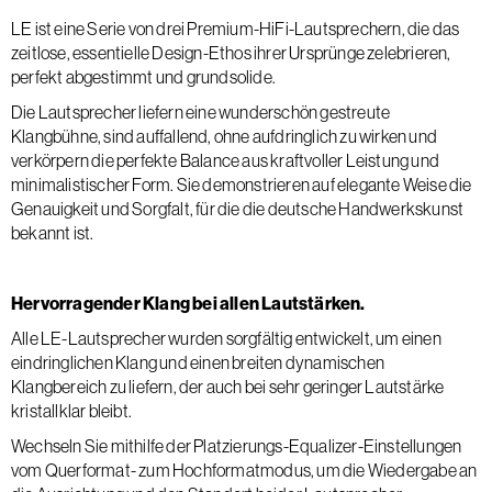
LE ist eine Serie von drei Premium-HiFi-Lautsprechern, die das
zeitlose, essentielle Design-Ethos ihrer Ursprünge zelebrieren,
perfekt abgestimmt und grundsolide.
Die Lautsprecher liefern eine wunderschön gestreute
Klangbühne, sind auffallend, ohne aufdringlich zu wirken und
verkörpern die perfekte Balance aus kraftvoller Leistung und
minimalistischer Form. Sie demonstrieren auf elegante Weise die
Genauigkeit und Sorgfalt, für die die deutsche Handwerkskunst
bekannt ist.
Hervorragender Klang bei allen Lautstärken.
Alle LE-Lautsprecher wurden sorgfältig entwickelt, um einen
eindringlichen Klang und einen breiten dynamischen
Klangbereich zu liefern, der auch bei sehr geringer Lautstärke
kristallklar bleibt.
Wechseln Sie mithilfe der Platzierungs-Equalizer-Einstellungen
vom Querformat- zum Hochformatmodus, um die Wiedergabe an