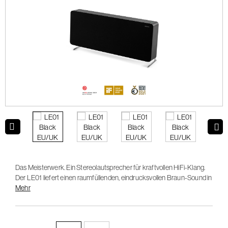
Das Meisterwerk. Ein Stereolautsprecher für kraftvollen HiFi-Klang.
Der LE01 liefert einen raumfüllenden, eindrucksvollen Braun-Sound in
einem hohen Dynamikbereich mit gleichbleibend kristallklarer
Mehr
Wiedergabe.