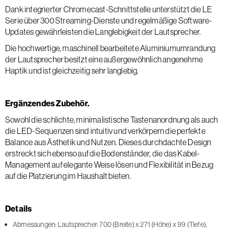
Dank integrierter Chromecast-Schnittstelle unterstützt die LE
Serie über 300 Streaming-Dienste und regelmäßige Software-
Updates gewährleisten die Langlebigkeit der Lautsprecher.
Die hochwertige, maschinell bearbeitete Aluminiumumrandung
der Lautsprecher besitzt eine außergewöhnlich angenehme
Haptik und ist gleichzeitig sehr langlebig.
Ergänzendes Zubehör.
Sowohl die schlichte, minimalistische Tastenanordnung als auch
die LED-Sequenzen sind intuitiv und verkörpern die perfekte
Balance aus Ästhetik und Nutzen. Dieses durchdachte Design
erstreckt sich ebenso auf die Bodenständer, die das Kabel-
Management auf elegante Weise lösen und Flexibilität in Bezug
auf die Platzierung im Haushalt bieten.
Details
Abmessungen: Lautsprecher: 700 (Breite) x 271 (Höhe) x 99 (Tiefe),