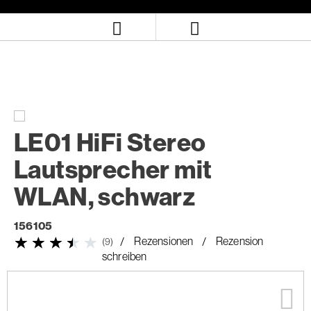
Zum
Zum
Inhalt
Navigationsmenü
springen
springen
LE01 HiFi Stereo
Lautsprecher mit
WLAN, schwarz
156105
Rezensionen
Rezension
(9)
schreiben