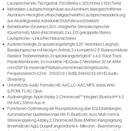
Lautsprecher inkl. Tischgestell: 700 (Breite) x 323 (Höhe) x 159 (Tiefe)
Materialien: Lautsprechergehäuse aus Aluminium, lasergeschnittenes
Aluminium-Heckgitter, ultraschallgeschweißte Lautsprecherabdeckung
aus Akustikgewebe, individuelle Stützfüße aus Edelstahl
Betriebsarten: Einzelner LE01– Integrierter Stereolautsprecher
(Querformat), Mono (Hochformat), 2 x LE01 gekoppelte Stereo-
Lautsprecher –Links/Rechtskanal Stereo
Audiotechnologie: 2x speziell angefertigte 5.25” Aluminium Langhub-,
Basslautsprecher mit Neodym Antrieb, 3 x komplette 2.5” Balanced Mode
Radiator Treibereinheiten, 2x speziell angefertigte 8” x 4,5” Race Track
Passiv Membranen, 3 x monolithic HD Class-D Verstärker, 32-bit ARM
core DSP für maximale Präzision und minimale Störgeräusche,
Frequenzbereich: 62 Hz - 21500 Hz (-6dB), 96kHz/24-bit HD Audio-
Streaming
Unterstützte Audio-Formate: HE-AAC, LC-AAC, MP3, Vorbis, WAV
(LPCM), FLAC, Opus
Audioeingänge: Apple Airplay 2, Chromecast™ integriert, Bluetooth® 4.2
mit AAC, 3.5mm Aux-in
Funktionen: Optimierung der Raumplatzierung über EQ-Einstellungen,
Automatischer Quellenwechsel (Wi-Fi, Bluetooth, Aux), Multi-room &
Stereokoppelung: Airplay 2, Chromecast,Bass & Mitten Klangregelung
(innerhalb der App), Doppelt angeordnete 4- Mikrofon - Beamforming -