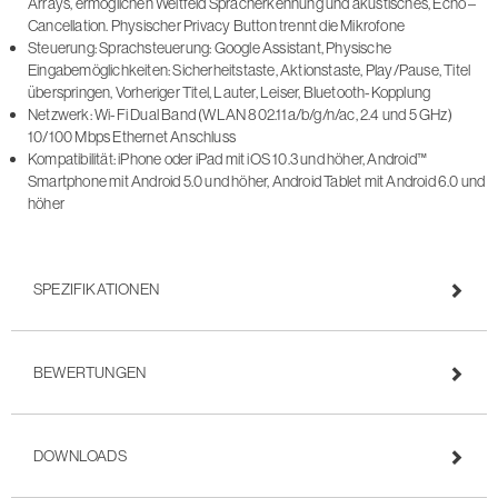
Arrays, ermöglichen Weitfeld Spracherkennung und akustisches, Echo –
Cancellation. Physischer Privacy Button trennt die Mikrofone
Steuerung: Sprachsteuerung: Google Assistant, Physische
Eingabemöglichkeiten: Sicherheitstaste, Aktionstaste, Play/Pause, Titel
überspringen, Vorheriger Titel, Lauter, Leiser, Bluetooth-Kopplung
Netzwerk: Wi-Fi Dual Band (WLAN 802.11a/b/g/n/ac, 2.4 und 5 GHz)
10/100 Mbps Ethernet Anschluss
Kompatibilität: iPhone oder iPad mit iOS 10.3 und höher, Android™
Smartphone mit Android 5.0 und höher, Android Tablet mit Android 6.0 und
höher
SPEZIFIKATIONEN
BEWERTUNGEN
DOWNLOADS