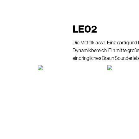
LE
02
Die Mittelklasse. Einzigartig und 
Dynamikbereich. Ein mittelgroße
eindringliches Braun Sounderlebn