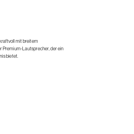
kraftvoll mit breitem
r Premium-Lautsprecher, der ein
is bietet.