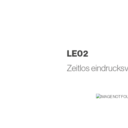
LE
02
Zeitlos eindrucks