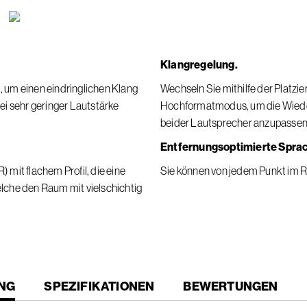
Klangregelung.
, um einen eindringlichen Klang
Wechseln Sie mithilfe der Platz
bei sehr geringer Lautstärke
Hochformatmodus, um die Wiede
beider Lautsprecher anzupassen
Entfernungsoptimierte Spra
it flachem Profil, die eine
Sie können von jedem Punkt im 
che den Raum mit vielschichtig
NG
SPEZIFIKATIONEN
BEWERTUNGEN