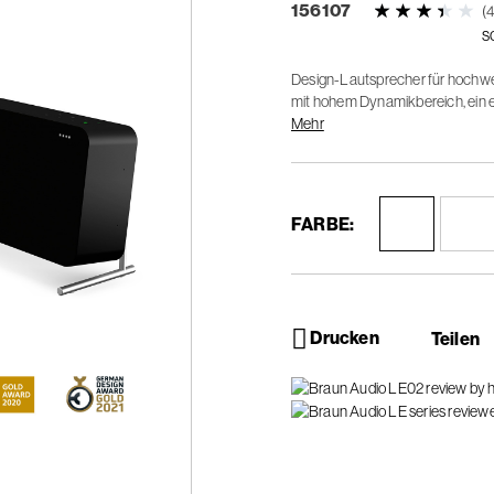
156107
(
s
Design-Lautsprecher für hochwert
mit hohem Dynamikbereich, ein er
ein beeindruckendes Braun-Klang
Mehr
FARBE:
Drucken
Teilen