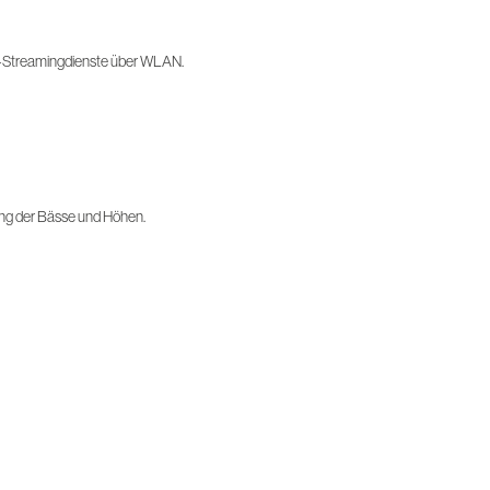
-Streamingdienste über WLAN.
ng der Bässe und Höhen.