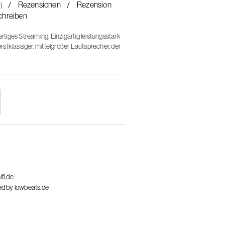
Rezensionen
Rezension
4)
chreiben
iges Streaming. Einzigartig leistungsstark
stklassiger, mittelgroßer Lautsprecher, der
erlebnis bietet.