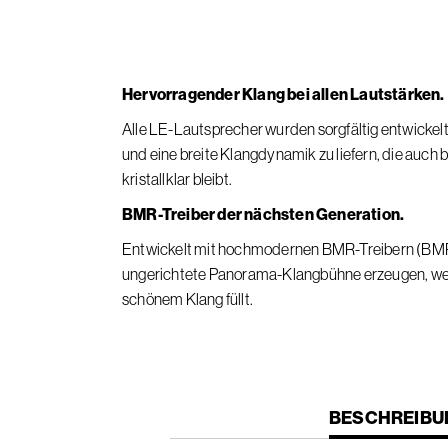
Hervorragender Klang bei allen Lautstärken.
Alle LE-Lautsprecher wurden sorgfältig entwickelt
und eine breite Klangdynamik zu liefern, die auch 
kristallklar bleibt.
BMR-Treiber der nächsten Generation.
Entwickelt mit hochmodernen BMR-Treibern (BMR) m
ungerichtete Panorama-Klangbühne erzeugen, wel
schönem Klang füllt.
CURRENT
BESCHREIBU
TAB: