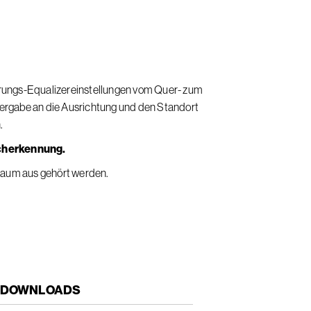
ierungs-Equalizereinstellungen vom Quer- zum
rgabe an die Ausrichtung und den Standort
.
cherkennung.
Raum aus gehört werden.
DOWNLOADS