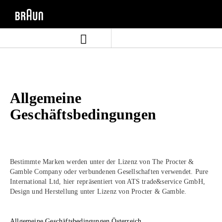
Zum
Zum
Inhalt
Navigationsmenü
springen
springen
Allgemeine
Geschäftsbedingungen
Bestimmte Marken werden unter der Lizenz von The Procter &
Gamble Company oder verbundenen Gesellschaften verwendet. Pure
International Ltd, hier repräsentiert von ATS trade&service GmbH,
Design und Herstellung unter Lizenz von Procter & Gamble.
Allgemeine Geschäftsbedingungen Österreich