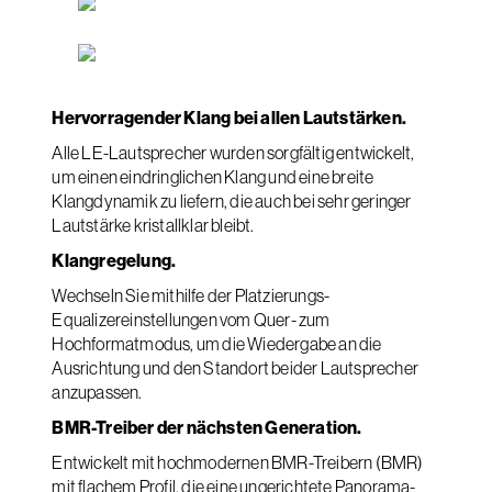
Hervorragender Klang bei allen Lautstärken.
Alle LE-Lautsprecher wurden sorgfältig entwickelt,
um einen eindringlichen Klang und eine breite
Klangdynamik zu liefern, die auch bei sehr geringer
Lautstärke kristallklar bleibt.
Klangregelung.
Wechseln Sie mithilfe der Platzierungs-
Equalizereinstellungen vom Quer- zum
Hochformatmodus, um die Wiedergabe an die
Ausrichtung und den Standort beider Lautsprecher
anzupassen.
BMR-Treiber der nächsten Generation.
Entwickelt mit hochmodernen BMR-Treibern (BMR)
mit flachem Profil, die eine ungerichtete Panorama-