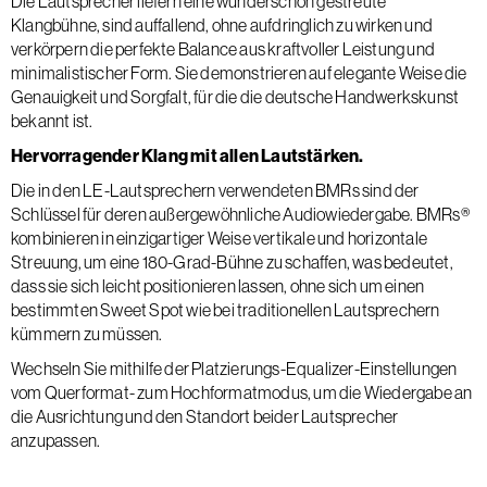
Die Lautsprecher liefern eine wunderschön gestreute
Klangbühne, sind auffallend, ohne aufdringlich zu wirken und
verkörpern die perfekte Balance aus kraftvoller Leistung und
minimalistischer Form. Sie demonstrieren auf elegante Weise die
Genauigkeit und Sorgfalt, für die die deutsche Handwerkskunst
bekannt ist.
Hervorragender Klang mit allen Lautstärken.
Die in den LE-Lautsprechern verwendeten BMRs sind der
Schlüssel für deren außergewöhnliche Audiowiedergabe. BMRs®
kombinieren in einzigartiger Weise vertikale und horizontale
Streuung, um eine 180-Grad-Bühne zu schaffen, was bedeutet,
dass sie sich leicht positionieren lassen, ohne sich um einen
bestimmten Sweet Spot wie bei traditionellen Lautsprechern
kümmern zu müssen.
Wechseln Sie mithilfe der Platzierungs-Equalizer-Einstellungen
vom Querformat- zum Hochformatmodus, um die Wiedergabe an
die Ausrichtung und den Standort beider Lautsprecher
anzupassen.