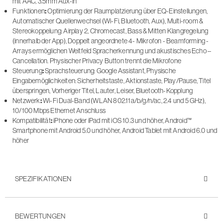
mit AAC, 3.5mm Aux-in
Funktionen
:
Optimierung der Raumplatzierung über EQ-Einstellungen,
Automatischer Quellenwechsel (Wi-Fi, Bluetooth, Aux), Multi-room &
Stereokoppelung: Airplay 2, Chromecast, Bass & Mitten Klangregelung
(innerhalb der App), Doppelt angeordnete 4- Mikrofon - Beamforming -
Arrays ermöglichen Weitfeld Spracherkennung und akustisches Echo –
Cancellation. Physischer Privacy Button trennt die Mikrofone
Steuerung
:
Sprachsteuerung: Google Assistant, Physische
Eingabemöglichkeiten: Sicherheitstaste, Aktionstaste, Play/Pause, Titel
überspringen, Vorheriger Titel, Lauter, Leiser, Bluetooth-Kopplung
Netzwerk
:
Wi-Fi Dual-Band (WLAN 802.11a/b/g/n/ac, 2.4 und 5 GHz),
10/100 Mbps Ethernet Anschluss
Kompatibilität
:
iPhone oder iPad mit iOS 10.3 und höher, Android™
Smartphone mit Android 5.0 und höher, Android Tablet mit Android 6.0 und
höher
SPEZIFIKATIONEN
BEWERTUNGEN