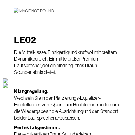
LE
02
Die Mittelklasse. Einzigartig und kraftvoll mit breitem
Dynamikbereich. Ein mittelgroßer Premium-
Lautsprecher, der ein eindringliches Braun
Sounderlebnis bietet.
Klangregelung.
Wechseln Sie in den Platzierungs-Equalizer-
Einstellungen vom Quer- zum Hochformatmodus, um
die Wiedergabe an die Ausrichtung und den Standort
beider Lautsprecher anzupassen.
Perfekt abgestimmt.
Den einzigartigen Braun Sound erleben.