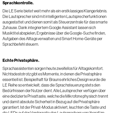
Sprachkontrolle.
Die LE Serie bietet weit mehr als ein erstklassiges Klangerlebnis.
Die Lautsprecher sind mit intelligenten Lautsprecherfunktionen
ausgestattet und dienen somit als Steuerzentrale für das smarte
Zuhause. Dank integriertem Google Assistant lassen sich
Musiktitel abspielen, Ergebnisse über die Google-Suche finden,
Aufgaben des Alltags verwalten und Smart Home-Geräte per
Sprachbefehl steuern.
Echte Privatsphäre.
Sprachassistenten sorgen heute zweifellos für Alltagskomfort.
Nichtsdestotrotz gibt es Momente, in denen die Privatsphäre
essentiell ist. Beispielhaft für Brauns ehrliches Design wurde die
LE Reihe so entwickelt, dass die Sprachsteuerung stets den
Bedürfnissen der Nutzer dient. Alle Lautsprecher verfügen über
eine dedizierte Privattaste, welche die Mikrofone physisch trennt
und damit absolute Sicherheit in Bezug auf die Privatsphäre
garantiert. Ist der Privat-Modus aktiviert, leuchten die Taste und
die LEDs auf der Vorderseite des Lautsprechers von überall im