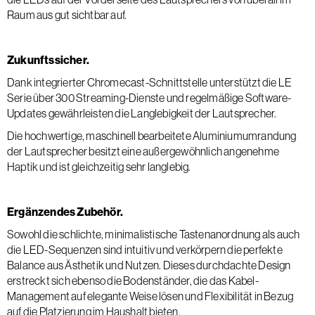
Raum aus gut sichtbar auf.
Zukunftssicher.
Dank integrierter Chromecast-Schnittstelle unterstützt die LE
Serie über 300 Streaming-Dienste und regelmäßige Software-
Updates gewährleisten die Langlebigkeit der Lautsprecher.
Die hochwertige, maschinell bearbeitete Aluminiumumrandung
der Lautsprecher besitzt eine außergewöhnlich angenehme
Haptik und ist gleichzeitig sehr langlebig.
Ergänzendes Zubehör.
Sowohl die schlichte, minimalistische Tastenanordnung als auch
die LED-Sequenzen sind intuitiv und verkörpern die perfekte
Balance aus Ästhetik und Nutzen. Dieses durchdachte Design
erstreckt sich ebenso die Bodenständer, die das Kabel-
Management auf elegante Weise lösen und Flexibilität in Bezug
auf die Platzierung im Haushalt bieten.