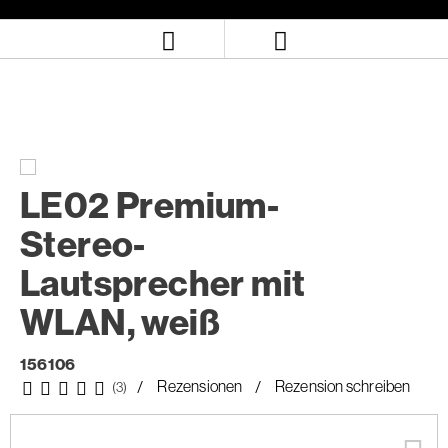
Zum
Zum
Inhalt
Navigationsmenü
springen
springen
LE02 Premium-
Stereo-
Lautsprecher mit
WLAN, weiß
156106
Rezensionen
Rezension schreiben
(3)