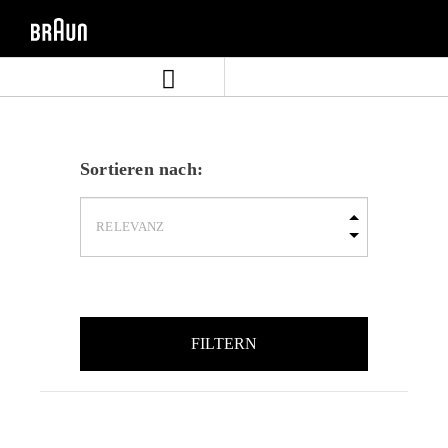
Zum
Zum
Inhalt
Navigationsmenü
springen
springen
Sortieren nach:
FILTERN