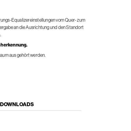
ierungs-Equalizereinstellungen vom Quer- zum
rgabe an die Ausrichtung und den Standort
.
cherkennung.
Raum aus gehört werden.
DOWNLOADS