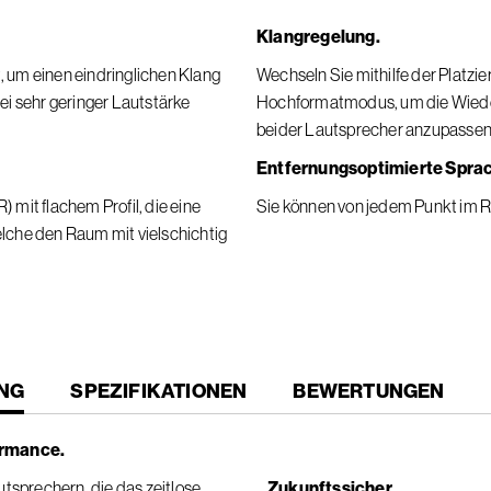
Klangregelung.
, um einen eindringlichen Klang
Wechseln Sie mithilfe der Platz
bei sehr geringer Lautstärke
Hochformatmodus, um die Wiede
beider Lautsprecher anzupassen
Entfernungsoptimierte Spra
it flachem Profil, die eine
Sie können von jedem Punkt im 
che den Raum mit vielschichtig
NG
SPEZIFIKATIONEN
BEWERTUNGEN
formance.
tsprechern, die das zeitlose,
Zukunftssicher.