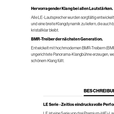
Hervorragender Klang bei allen Lautstärken.
Alle LE-Lautsprecher wurden sorgfältig entwickelt
und eine breite Klangdynamik zu liefern, die auch 
kristallklar bleibt.
BMR-Treiber der nächsten Generation.
Entwickelt mit hochmodernen BMR-Treibern (BMR) m
ungerichtete Panorama-Klangbühne erzeugen, wel
schönem Klang füllt.
CURRENT
BESCHREIBU
TAB:
LE Serie - Zeitlos eindrucksvolle Per
LE ist eine Serie von drei Premium-HiFi-Lau