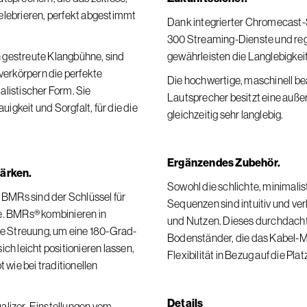
elebrieren, perfekt abgestimmt
Dank integrierter Chromecast-S
300 Streaming-Dienste und re
 gestreute Klangbühne, sind
gewährleisten die Langlebigkei
 verkörpern die perfekte
Die hochwertige, maschinell 
alistischer Form. Sie
Lautsprecher besitzt eine auß
igkeit und Sorgfalt, für die die
gleichzeitig sehr langlebig.
Ergänzendes Zubehör.
tärken.
Sowohl die schlichte, minimali
BMRs sind der Schlüssel für
Sequenzen sind intuitiv und ver
. BMRs® kombinieren in
und Nutzen. Dieses durchdacht
ale Streuung, um eine 180-Grad-
Bodenständer, die das Kabel-
ich leicht positionieren lassen,
Flexibilität in Bezug auf die Pla
wie bei traditionellen
Details
ualizer-Einstellungen vom