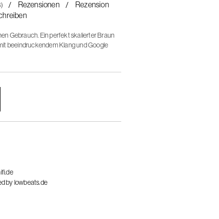
Rezensionen
Rezension
8)
chreiben
chen Gebrauch. Ein perfekt skalierter Braun
 mit beeindruckendem Klang und Google