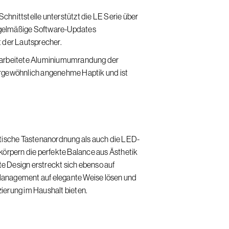
chnittstelle unterstützt die LE Serie über
gelmäßige Software-Updates
t der Lautsprecher.
bearbeitete Aluminiumumrandung der
ergewöhnlich angenehme Haptik und ist
stische Tastenanordnung als auch die LED-
körpern die perfekte Balance aus Ästhetik
e Design erstreckt sich ebenso auf
Management auf elegante Weise lösen und
tzierung im Haushalt bieten.