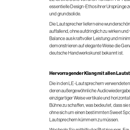
essentielle Design-Ethos ihrer Ursprünge z
und grundsolide.
Die Lautsprecher liefern eine wunderschön
auffallend, ohne aufdringlich zu wirken und
Balance aus kraftvoller Leistung und minim
demonstrieren auf elegante Weise die Genau
deutsche Handwerkskunst bekannt ist.
Hervorragender Klang mit allen Lauts
Die in den LE-Lautsprechern verwendeten 
deren außergewöhnliche Audiowiedergabe
einzigartiger Weise vertikale und horizont
Bühne zu schaffen, was bedeutet, dass sie s
ohne sich um einen bestimmten Sweet Spot 
Lautsprechern kümmern zu müssen.
Wechseln Sie mithilfe der Platzierungs-Eq