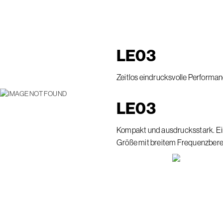
LE
03
Zeitlos eindrucksvolle Performan
LE
03
Kompakt und ausdrucksstark. Ein
Größe mit breitem Frequenzbere