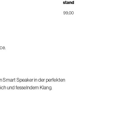
stand
99,00
ce.
 Smart Speaker in der perfekten
ich und fesselndem Klang.