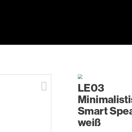
LE03
Minimalist
Smart Spea
weiß