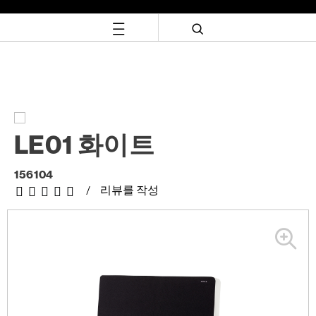
Skip
Skip
to
to
content
navigation
menu
LE01 화이트
156104
리뷰를 작성