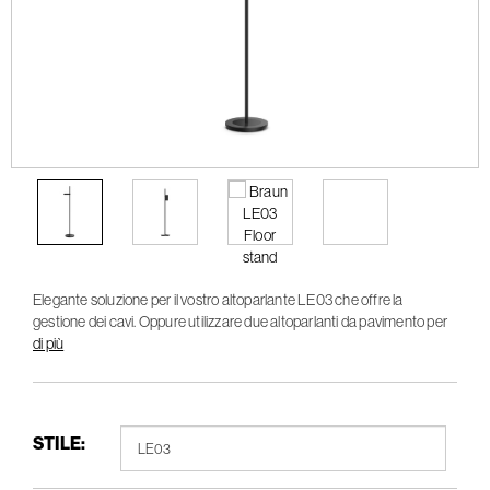
Elegante soluzione per il vostro altoparlante LE03 che offre la
gestione dei cavi. Oppure utilizzare due altoparlanti da pavimento per
l'accoppiamento stereo.
di più
STILE: