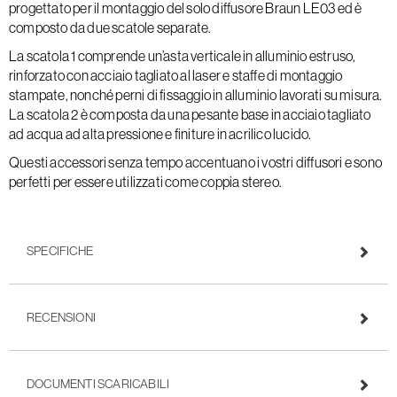
progettato per il montaggio del solo diffusore Braun LE03 ed è
composto da due scatole separate.
La scatola 1 comprende un’asta verticale in alluminio estruso,
rinforzato con acciaio tagliato al laser e staffe di montaggio
stampate, nonché perni di fissaggio in alluminio lavorati su misura.
La scatola 2 è composta da una pesante base in acciaio tagliato
ad acqua ad alta pressione e finiture in acrilico lucido.
Questi accessori senza tempo accentuano i vostri diffusori e sono
perfetti per essere utilizzati come coppia stereo.
SPECIFICHE
RECENSIONI
DOCUMENTI SCARICABILI