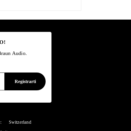
O!
 Braun Audio.
e:
Switzerland