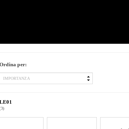
Ordina per:
LE01
(3)