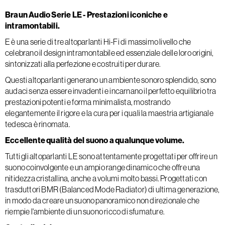
Braun Audio Serie LE - Prestazioni iconiche e
intramontabili.
E è una serie di tre altoparlanti Hi-Fi di massimo livello che
celebrano il design intramontabile ed essenziale delle loro origini,
sintonizzati alla perfezione e costruiti per durare.
Questi altoparlanti generano un ambiente sonoro splendido, sono
audaci senza essere invadenti e incarnano il perfetto equilibrio tra
prestazioni potenti e forma minimalista, mostrando
elegantemente il rigore e la cura per i quali la maestria artigianale
tedesca è rinomata.
Eccellente qualità del suono a qualunque volume.
Tutti gli altoparlanti LE sono attentamente progettati per offrire un
suono coinvolgente e un ampio range dinamico che offre una
nitidezza cristallina, anche a volumi molto bassi. Progettati con
trasduttori BMR (Balanced Mode Radiator) di ultima generazione,
in modo da creare un suono panoramico non direzionale che
riempie l'ambiente di un suono ricco di sfumature.