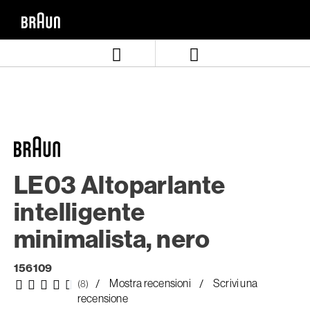
Salta
Salta
al
al
contenuto
menu
di
navigazione
LE03 Altoparlante
intelligente
minimalista, nero
156109
Mostra recensioni
Scrivi una
(8)
recensione