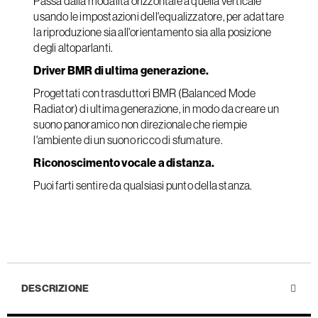
Passa dalla modalità orizzontale a quella verticale
usando le impostazioni dell'equalizzatore, per adattare
la riproduzione sia all'orientamento sia alla posizione
degli altoparlanti.
Driver BMR di ultima generazione.
Progettati con trasduttori BMR (Balanced Mode
Radiator) di ultima generazione, in modo da creare un
suono panoramico non direzionale che riempie
l'ambiente di un suono ricco di sfumature.
Riconoscimento vocale a distanza.
Puoi farti sentire da qualsiasi punto della stanza.
DESCRIZIONE