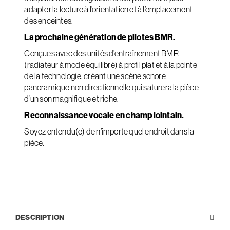
adapter la lecture à l’orientation et à l’emplacement
des enceintes.
La prochaine génération de pilotes BMR.
Conçues avec des unités d’entraînement BMR
(radiateur à mode équilibré) à profil plat et à la pointe
de la technologie, créant une scène sonore
panoramique non directionnelle qui saturera la pièce
d’un son magnifique et riche.
Reconnaissance vocale en champ lointain.
Soyez entendu(e) de n’importe quel endroit dans la
pièce.
DESCRIPTION