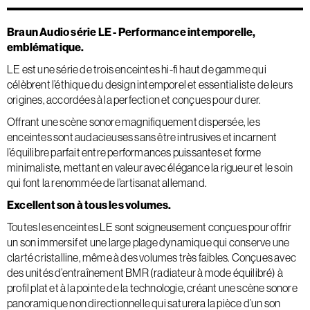
Braun Audio série LE - Performance intemporelle,
emblématique.
LE est une série de trois enceintes hi-fi haut de gamme qui
célèbrent l’éthique du design intemporel et essentialiste de leurs
origines, accordées à la perfection et conçues pour durer.
Offrant une scène sonore magnifiquement dispersée, les
enceintes sont audacieuses sans être intrusives et incarnent
l’équilibre parfait entre performances puissantes et forme
minimaliste, mettant en valeur avec élégance la rigueur et le soin
qui font la renommée de l’artisanat allemand.
Excellent son à tous les volumes.
Toutes les enceintes LE sont soigneusement conçues pour offrir
un son immersif et une large plage dynamique qui conserve une
clarté cristalline, même à des volumes très faibles. Conçues avec
des unités d’entraînement BMR (radiateur à mode équilibré) à
profil plat et à la pointe de la technologie, créant une scène sonore
panoramique non directionnelle qui saturera la pièce d’un son