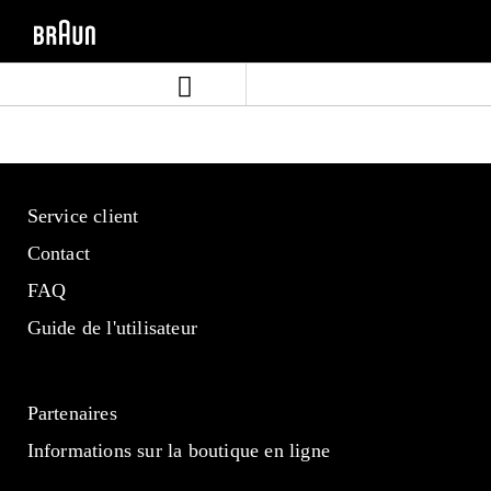
Aller
Aller
directement
au
au
menu
contenu
de
navigation
Service client
Contact
FAQ
Guide de l'utilisateur
Partenaires
Informations sur la boutique en ligne