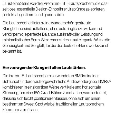
LE ist eine Serie von drei Premium-HiFi-Lautsprechern, die das
zeitlose, essentielle Design-Ethos ihrer Ursprünge zelebrieren,
perfekt abgestimmt und grundsolide.
Die Lautsprecher liefern eine wunderschön gestreute
Klangbühne, sind auffallend, ohne aufdringlich zu wirken und
verkörpern die perfekte Balance aus kraftvoller Leistung und
minimalistischer Form. Sie demonstrieren auf elegante Weise die
Genauigkeit und Sorgfalt, für die die deutsche Handwerkskunst
bekannt ist.
Hervorragender Klang mit allen Lautstärken.
Die in den LE-Lautsprechern verwendeten BMRs sind der
Schlüssel für deren außergewöhnliche Audiowiedergabe. BMRs®
kombinieren in einzigartiger Weise vertikale und horizontale
Streuung, um eine 180-Grad-Bühne zu schaffen, was bedeutet,
dass sie sich leicht positionieren lassen, ohne sich um einen
bestimmten Sweet Spot wie bei traditionellen Lautsprechern
kümmern zu müssen.