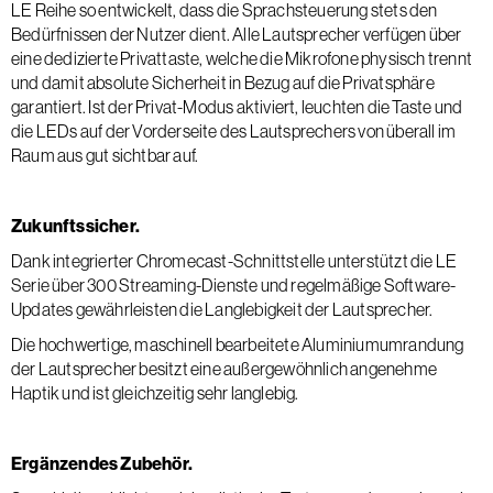
LE Reihe so entwickelt, dass die Sprachsteuerung stets den
Bedürfnissen der Nutzer dient. Alle Lautsprecher verfügen über
eine dedizierte Privattaste, welche die Mikrofone physisch trennt
und damit absolute Sicherheit in Bezug auf die Privatsphäre
garantiert. Ist der Privat-Modus aktiviert, leuchten die Taste und
die LEDs auf der Vorderseite des Lautsprechers von überall im
Raum aus gut sichtbar auf.
Zukunftssicher.
Dank integrierter Chromecast-Schnittstelle unterstützt die LE
Serie über 300 Streaming-Dienste und regelmäßige Software-
Updates gewährleisten die Langlebigkeit der Lautsprecher.
Die hochwertige, maschinell bearbeitete Aluminiumumrandung
der Lautsprecher besitzt eine außergewöhnlich angenehme
Haptik und ist gleichzeitig sehr langlebig.
Ergänzendes Zubehör.