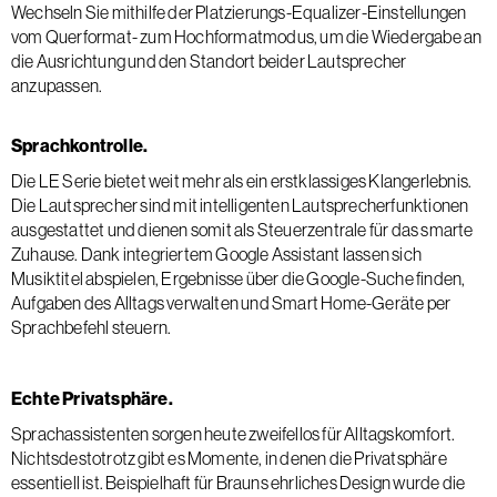
Wechseln Sie mithilfe der Platzierungs-Equalizer-Einstellungen
vom Querformat- zum Hochformatmodus, um die Wiedergabe an
die Ausrichtung und den Standort beider Lautsprecher
anzupassen.
Sprachkontrolle.
Die LE Serie bietet weit mehr als ein erstklassiges Klangerlebnis.
Die Lautsprecher sind mit intelligenten Lautsprecherfunktionen
ausgestattet und dienen somit als Steuerzentrale für das smarte
Zuhause. Dank integriertem Google Assistant lassen sich
Musiktitel abspielen, Ergebnisse über die Google-Suche finden,
Aufgaben des Alltags verwalten und Smart Home-Geräte per
Sprachbefehl steuern.
Echte Privatsphäre.
Sprachassistenten sorgen heute zweifellos für Alltagskomfort.
Nichtsdestotrotz gibt es Momente, in denen die Privatsphäre
essentiell ist. Beispielhaft für Brauns ehrliches Design wurde die