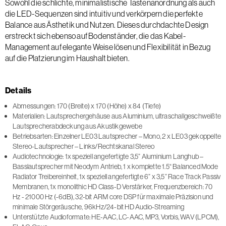
Sowohl die schlichte, minimalistische Tastenanordnung als auch
die LED-Sequenzen sind intuitiv und verkörpern die perfekte
Balance aus Ästhetik und Nutzen. Dieses durchdachte Design
erstreckt sich ebenso auf Bodenständer, die das Kabel-
Management auf elegante Weise lösen und Flexibilität in Bezug
auf die Platzierung im Haushalt bieten.
Details
Abmessungen: 170 (Breite) x 170 (Höhe) x 84 (Tiefe)
Materialien: Lautsprechergehäuse aus Aluminium, ultraschallgeschweißte
Lautsprecherabdeckung aus Akustikgewebe
Betriebsarten: Einzelner LE03 Lautsprecher – Mono, 2 x LE03 gekoppelte
Stereo-Lautsprecher – Links/Rechtskanal Stereo
Audiotechnologie: 1x speziell angefertigte 3,5” Aluminium Langhub –
Basslautsprecher mit Neodym Antrieb, 1 x komplette 1.5“ Balanced Mode
Radiator Treibereinheit, 1x speziell angefertigte 6” x 3,5” Race Track Passiv
Membranen, 1x monolithic HD Class-D Verstärker, Frequenzbereich: 70
Hz - 21000 Hz (-6dB), 32-bit ARM core DSP für maximale Präzision und
minimale Störgeräusche, 96kHz/24-bit HD Audio-Streaming
Unterstützte Audioformate: HE-AAC, LC-AAC, MP3, Vorbis, WAV (LPCM),