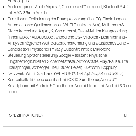
FLAC, Opus
Audioeingänge: Apple Airplay 2, Chromecast™ integriert, Bluetooth® 4.2
mit AAC, 3.5mm Aux-in
Funktionen: Optimierung der Raumplatzierung über EQ-Einstellungen,
Automatischer Quellenwechsel (Wi-Fi, Bluetooth, Aux), Multi-room &
Stereokoppelung: Airplay 2, Chromecast, Bass & Mitten Klangregelung
(innerhalb der App), Doppelt angeordnete 2- Mikrofon - Beamforming -
Arrays ermöglichen Weitfeld Spracherkennung und akustisches Echo –
Cancellation, Physischer Privacy Button trennt die Mikrofone
Steuerung: Sprachsteuerung: Google Assistant, Physische
Eingabemöglichkeiten: Sicherheitstaste, Aktionstaste, Play/Pause, Titel
überspringen, Vorheriger Titel, Lauter, Leiser, Bluetooth-Kopplung
Netzwerk: Wi-Fi Dual Band (WLAN 802.11a/b/g/n/ac, 2.4 und 5 GHz)
Kompatibilität: iPhone oder iPad mit iOS 10.3 und höher, Android™
Smartphone mit Android 5.0 und höher, Android Tablet mit Android 6.0 und
höher
SPEZIFIKATIONEN