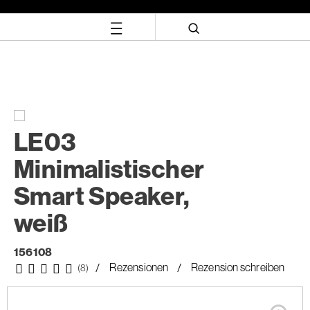
Zum
Zum
Inhalt
Navigationsmenü
springen
springen
LE03
Minimalistischer
Smart Speaker,
weiß
156108
Rezensionen
Rezension schreiben
(8)