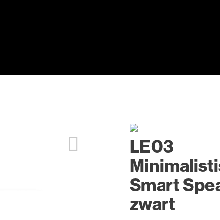
LE03
Minimalist
Smart Spea
zwart