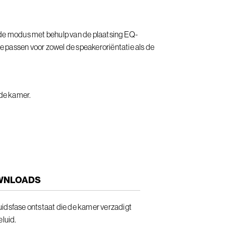
de modus met behulp van de plaatsing EQ-
te passen voor zowel de speakeroriëntatie als de
 de kamer.
WNLOADS
uidsfase ontstaat die de kamer verzadigt
eluid.