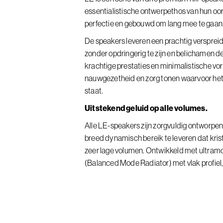
essentialistische ontwerpethos van hun oo
perfectie en gebouwd om lang mee te gaan
De speakers leveren een prachtig verspreid
zonder opdringerig te zijn en belichamen d
krachtige prestaties en minimalistische vor
nauwgezetheid en zorg tonen waarvoor h
staat.
Uitstekend geluid op alle volumes.
Alle LE-speakers zijn zorgvuldig ontworpe
breed dynamisch bereik te leveren dat krist
zeer lage volumen. Ontwikkeld met ultra
(Balanced Mode Radiator) met vlak profiel,