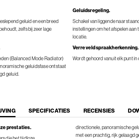
Geluidsregeling.
eslepend geluid en een breed
Schakel van liggende naar staan
ehoudt, zelfs bij zeer lage
instellingen om het afspelen aan 
locatie.
.
Verre veld spraakherkenning.
eden (Balanced Mode Radiator)
Wordt gehoord vanuit elk punt in
panoramische geluidsfase ontstaat
gd geluid.
T
JVING
SPECIFICATIES
RECENSIES
DO
oze prestaties.
directionele, panoramische gel
met een prachtig, rijk gelaagd g
s die het tijdloze,