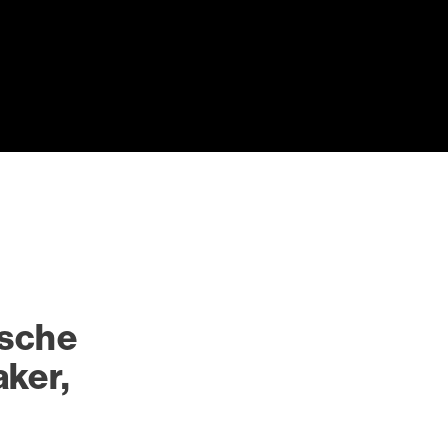
ische
ker,