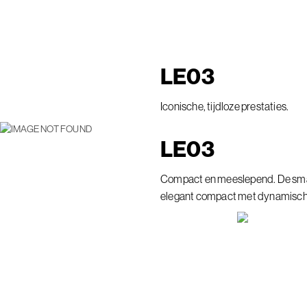
LE
03
Iconische, tijdloze prestaties.
LE
03
Compact en meeslepend. De smar
elegant compact met dynamisch 