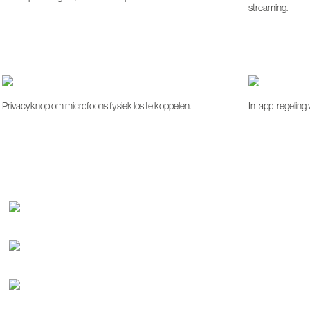
streaming.
Privacyknop om microfoons fysiek los te koppelen.
In-app-regeling 