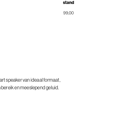
stand
99,00
t speaker van ideaal formaat,
bereik en meeslepend geluid.