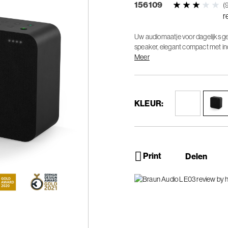
156109
(
r
Uw audiomaatje voor dagelijks g
speaker, elegant compact met i
Assistant.
Meer
KLEUR:
Print
Delen