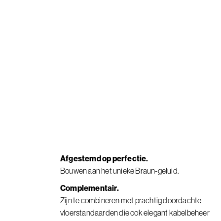
Afgestemd op perfectie.
Bouwen aan het unieke Braun-geluid.
Complementair.
Zijn te combineren met prachtig doordachte
vloerstandaarden die ook elegant kabelbeheer