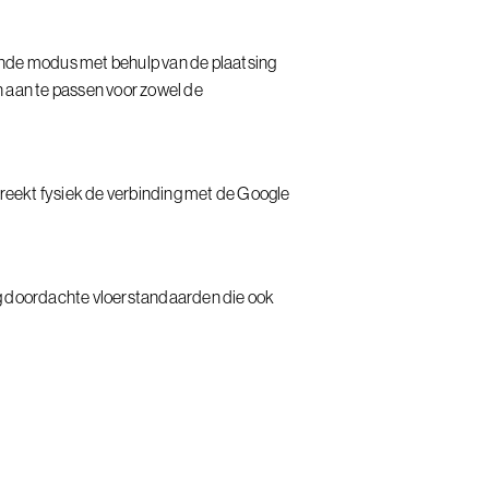
ande modus met behulp van de plaatsing
n aan te passen voor zowel de
.
eekt fysiek de verbinding met de Google
g doordachte vloerstandaarden die ook