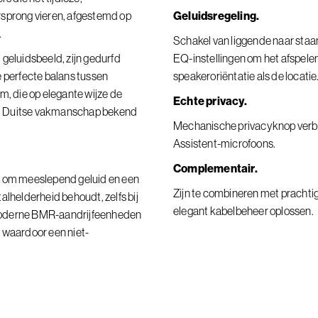
rsprong vieren, afgestemd op
Geluidsregeling.
.
Schakel van liggende naar sta
 geluidsbeeld, zijn gedurfd
EQ-instellingen om het afspele
e perfecte balans tussen
speakeroriëntatie als de locatie
m, die op elegante wijze de
Echte privacy.
et Duitse vakmanschap bekend
Mechanische privacyknop verbr
Assistent-microfoons.
Complementair.
n om meeslepend geluid en een
Zijn te combineren met prachti
alhelderheid behoudt, zelfs bij
elegant kabelbeheer oplossen.
moderne BMR-aandrijfeenheden
 waardoor een niet-