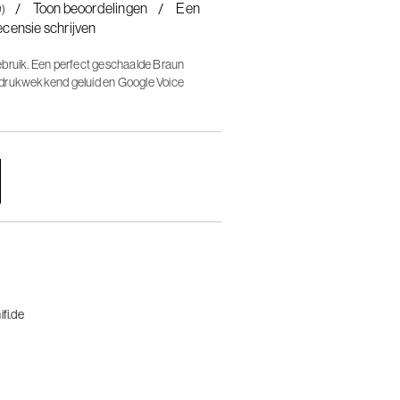
Toon beoordelingen
Een
9)
ecensie schrijven
ebruik. Een perfect geschaalde Braun
ndrukwekkend geluid en Google Voice