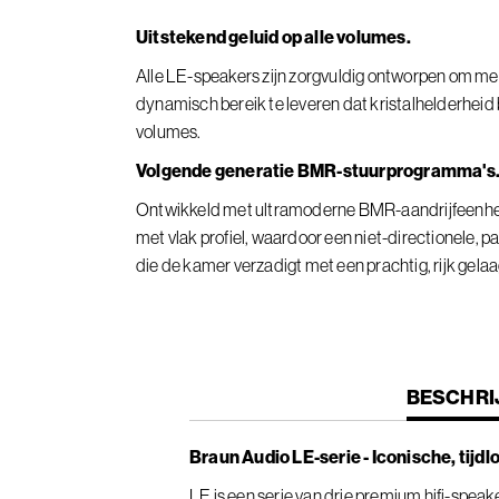
Uitstekend geluid op alle volumes.
Alle LE-speakers zijn zorgvuldig ontworpen om me
dynamisch bereik te leveren dat kristalhelderheid b
volumes.
Volgende generatie BMR-stuurprogramma's
Ontwikkeld met ultramoderne BMR-aandrijfeenh
met vlak profiel, waardoor een niet-directionele, 
die de kamer verzadigt met een prachtig, rijk gelaa
CURREN
BESCHRI
TAB:
Braun Audio LE-serie - Iconische, tijdl
LE is een serie van drie premium hifi-speaker