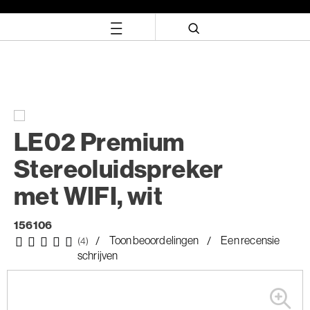
Skip
Skip
to
to
content
navigation
menu
LE02 Premium
Stereoluidspreker
met WIFI, wit
156106
Toon beoordelingen
Een recensie
(4)
schrijven