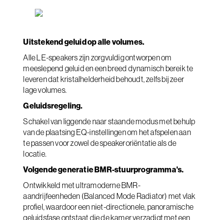
Uitstekend geluid op alle volumes.
Alle LE-speakers zijn zorgvuldig ontworpen om
meeslepend geluid en een breed dynamisch bereik te
leveren dat kristalhelderheid behoudt, zelfs bij zeer
lage volumes.
Geluidsregeling.
Schakel van liggende naar staande modus met behulp
van de plaatsing EQ-instellingen om het afspelen aan
te passen voor zowel de speakeroriëntatie als de
locatie.
Volgende generatie BMR-stuurprogramma's.
Ontwikkeld met ultramoderne BMR-
aandrijfeenheden (Balanced Mode Radiator) met vlak
profiel, waardoor een niet-directionele, panoramische
geluidsfase ontstaat die de kamer verzadigt met een