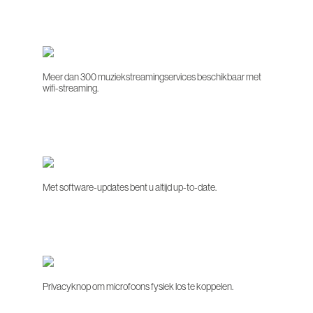
Meer dan 300 muziekstreamingservices beschikbaar met
wifi-streaming.
Met software-updates bent u altijd up-to-date.
Privacyknop om microfoons fysiek los te koppelen.