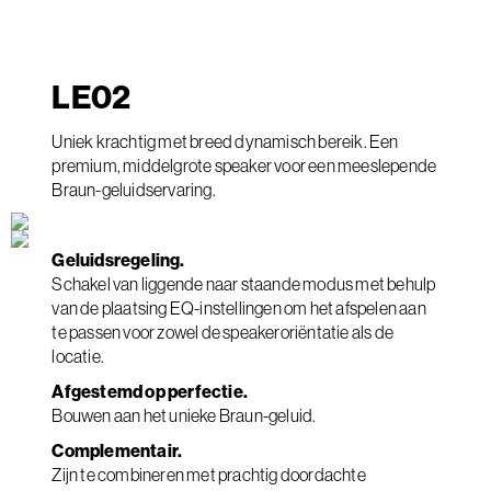
LE
02
Uniek krachtig met breed dynamisch bereik. Een
premium, middelgrote speaker voor een meeslepende
Braun-geluidservaring.
Geluidsregeling.
Schakel van liggende naar staande modus met behulp
van de plaatsing EQ-instellingen om het afspelen aan
te passen voor zowel de speakeroriëntatie als de
locatie.
Afgestemd op perfectie.
Bouwen aan het unieke Braun-geluid.
Complementair.
Zijn te combineren met prachtig doordachte