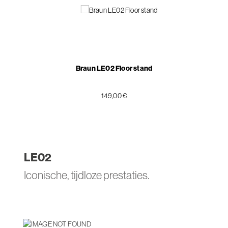
Braun LE02 Floor stand
149,00 €
LE
02
Iconische, tijdloze prestaties.