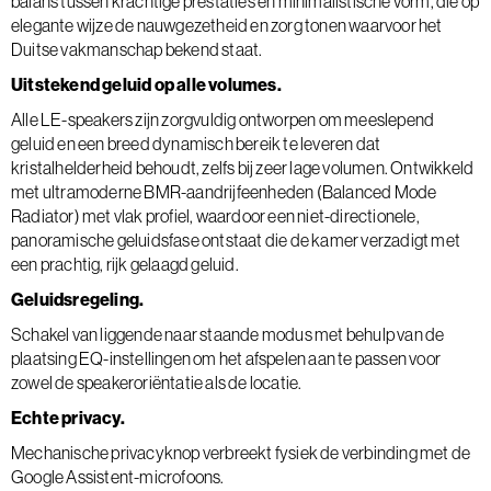
balans tussen krachtige prestaties en minimalistische vorm, die op
elegante wijze de nauwgezetheid en zorg tonen waarvoor het
Duitse vakmanschap bekend staat.
Uitstekend geluid op alle volumes.
Alle LE-speakers zijn zorgvuldig ontworpen om meeslepend
geluid en een breed dynamisch bereik te leveren dat
kristalhelderheid behoudt, zelfs bij zeer lage volumen. Ontwikkeld
met ultramoderne BMR-aandrijfeenheden (Balanced Mode
Radiator) met vlak profiel, waardoor een niet-directionele,
panoramische geluidsfase ontstaat die de kamer verzadigt met
een prachtig, rijk gelaagd geluid.
Geluidsregeling.
Schakel van liggende naar staande modus met behulp van de
plaatsing EQ-instellingen om het afspelen aan te passen voor
zowel de speakeroriëntatie als de locatie.
Echte privacy.
Mechanische privacyknop verbreekt fysiek de verbinding met de
Google Assistent-microfoons.