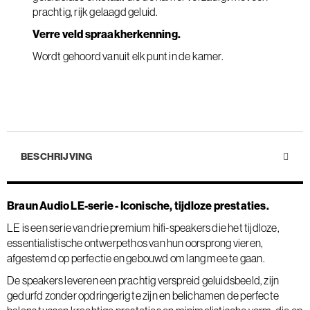
prachtig, rijk gelaagd geluid.
Verre veld spraakherkenning.
Wordt gehoord vanuit elk punt in de kamer.
BESCHRIJVING
Braun Audio LE-serie - Iconische, tijdloze prestaties.
LE is een serie van drie premium hifi-speakers die het tijdloze,
essentialistische ontwerpethos van hun oorsprong vieren,
afgestemd op perfectie en gebouwd om lang mee te gaan.
De speakers leveren een prachtig verspreid geluidsbeeld, zijn
gedurfd zonder opdringerig te zijn en belichamen de perfecte