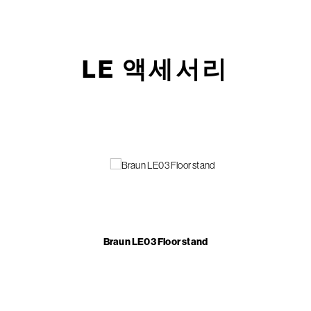
LE 액세서리
Braun LE03 Floor stand