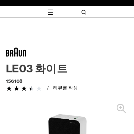
Skip
Skip
to
to
content
navigation
menu
LE03 화이트
156108
리뷰를 작성