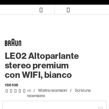
Salta
Salta
al
al
contenuto
menu
di
navigazione
LE02 Altoparlante
stereo premium
con WIFI, bianco
156106
Mostra recensioni
Scrivi una
(4)
recensione