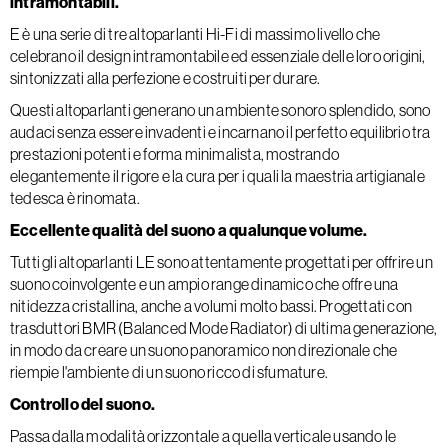
intramontabili.
E è una serie di tre altoparlanti Hi-Fi di massimo livello che
celebrano il design intramontabile ed essenziale delle loro origini,
sintonizzati alla perfezione e costruiti per durare.
Questi altoparlanti generano un ambiente sonoro splendido, sono
audaci senza essere invadenti e incarnano il perfetto equilibrio tra
prestazioni potenti e forma minimalista, mostrando
elegantemente il rigore e la cura per i quali la maestria artigianale
tedesca è rinomata.
Eccellente qualità del suono a qualunque volume.
Tutti gli altoparlanti LE sono attentamente progettati per offrire un
suono coinvolgente e un ampio range dinamico che offre una
nitidezza cristallina, anche a volumi molto bassi. Progettati con
trasduttori BMR (Balanced Mode Radiator) di ultima generazione,
in modo da creare un suono panoramico non direzionale che
riempie l'ambiente di un suono ricco di sfumature.
Controllo del suono.
Passa dalla modalità orizzontale a quella verticale usando le