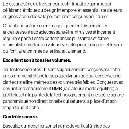
LE est une série de trois enceintes hi-fi haut de gamme qui
célèbrent l’éthique du design intemporel et essentialiste de leurs
origines, accordées à la perfection et conçues pour durer.
Offrant une scène sonore magnifiquement dispersée, les
enceintes sont audacieuses sans être intrusives et incarnent
l’équilibre parfait entre performances puissantes et forme
minimaliste, mettant en valeur avec élégance la rigueur et le soin
qui font la renommée de l’artisanat allemand.
Excellent son à tous les volumes.
Toutes les enceintes LE sont soigneusement conçues pour offrir
un son immersif et une large plage dynamique qui conserve une
clarté cristalline, même à des volumes très faibles. Conçues avec
des unités d’entraînement BMR (radiateur à mode équilibré) à
profil plat et à la pointe de la technologie, créant une scène sonore
panoramique non directionnelle qui saturera la pièce d’un son
magnifique et riche.
Contrôle sonore.
Basculez du mode horizontal au mode vertical à l’aide des