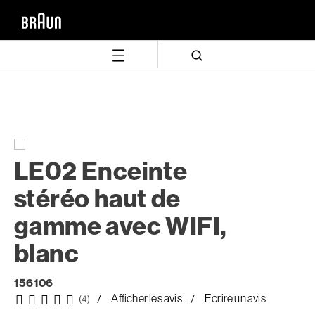
Aller
Aller
directement
au
au
menu
contenu
de
navigation
LE02 Enceinte
stéréo haut de
gamme avec WIFI,
blanc
156106
Afficher les avis
Ecrire un avis
(4)