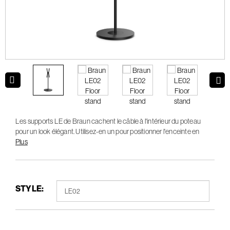
Les supports LE de Braun cachent le câble à l'intérieur du poteau
pour un look élégant. Utilisez-en un pour positionner l'enceinte en
mode paysage ou pour changer l'orientation en mode portrait pour le
Plus
couplage stéréo.
STYLE: