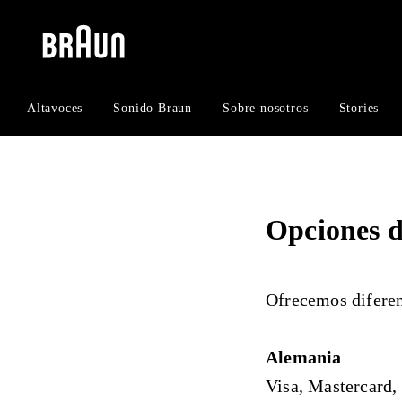
Skip
Skip
to
to
content
navigation
menu
Altavoces
Sonido Braun
Sobre nosotros
Stories
Opciones 
Ofrecemos diferen
Alemania
Visa, Mastercard,