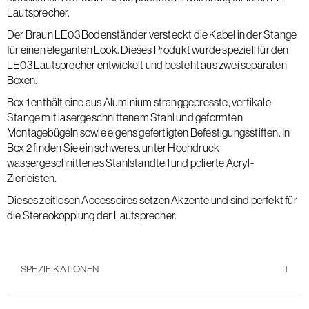
Lautsprecher.
Der Braun LE03 Bodenständer versteckt die Kabel in der Stange
für einen eleganten Look. Dieses Produkt wurde speziell für den
LE03 Lautsprecher entwickelt und besteht aus zwei separaten
Boxen.
Box 1 enthält eine aus Aluminium stranggepresste, vertikale
Stange mit lasergeschnittenem Stahl und geformten
Montagebügeln sowie eigens gefertigten Befestigungsstiften. In
Box 2 finden Sie ein schweres, unter Hochdruck
wassergeschnittenes Stahlstandteil und polierte Acryl-
Zierleisten.
Dieses zeitlosen Accessoires setzen Akzente und sind perfekt für
die Stereokopplung der Lautsprecher.
SPEZIFIKATIONEN