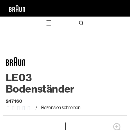
Zum
Zum
Inhalt
Navigationsmenü
springen
springen
LE03
Bodenständer
247160
Rezension schreiben